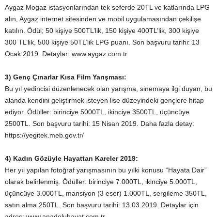
Aygaz Mogaz istasyonlarından tek seferde 20TL ve katlarında LPG
alın, Aygaz internet sitesinden ve mobil uygulamasından çekilişe
katılın. Ödül; 50 kişiye 500TL’lik, 150 kişiye 400TL’lik, 300 kişiye
300 TL’lik, 500 kişiye 50TL’lik LPG puanı. Son başvuru tarihi: 13
Ocak 2019. Detaylar: www.aygaz.com.tr
3) Genç Çınarlar Kısa Film Yarışması:
Bu yıl yedincisi düzenlenecek olan yarışma, sinemaya ilgi duyan, bu
alanda kendini geliştirmek isteyen lise düzeyindeki gençlere hitap
ediyor. Ödüller: birinciye 5000TL, ikinciye 3500TL, üçüncüye
2500TL. Son başvuru tarihi: 15 Nisan 2019. Daha fazla detay:
https://yegitek.meb.gov.tr/
4) Kadın Gözüyle Hayattan Kareler 2019:
Her yıl yapılan fotoğraf yarışmasının bu yılki konusu “Hayata Dair”
olarak belirlenmiş. Ödüller: birinciye 7.000TL, ikinciye 5.000TL,
üçüncüye 3.000TL, mansiyon (3 eser) 1.000TL, sergileme 350TL,
satın alma 250TL. Son başvuru tarihi: 13.03.2019. Detaylar için
adres: www.anadoluhayat.com.tr