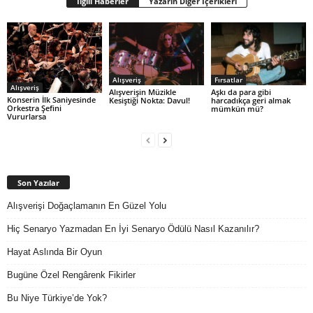
İlgili Haberler
Yazarın Diğer İçerikleri
Alışveriş
Fırsatlar
Alışveriş
Alışverişin Müzikle
Aşkı da para gibi
Konserin İlk Saniyesinde
Kesiştiği Nokta: Davul!
harcadıkça geri almak
Orkestra Şefini
mümkün mü?
Vururlarsa
Son Yazılar
Alışverişi Doğaçlamanın En Güzel Yolu
Hiç Senaryo Yazmadan En İyi Senaryo Ödülü Nasıl Kazanılır?
Hayat Aslında Bir Oyun
Bugüne Özel Rengârenk Fikirler
Bu Niye Türkiye’de Yok?