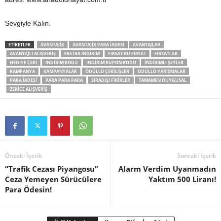
Sevgiyle Kalın.
ETIKETLER
AVANTAJIX
AVANTAJIX PARA IADESI
AVANTAJLAR
AVANTAJLI ALIŞVERIŞ
EKSTRA INDIRIM
FIRSAT BU FIRSAT
FIRSATLAR
HEDIYE ÇEKI
INDIRIM KODU
INDIRIM KUPON KODU
INDIRIMLI ŞEYLER
KAMPANYA
KAMPANYALAR
ÖDÜLLÜ ÇEKILIŞLER
ÖDÜLLÜ YARIŞMALAR
PARA IADESI
PARA PARA PARA
SIRADIŞI FIKIRLER
TAMAMEN DUYGUSAL
ZEKICE ALIŞVERIŞ
Önceki İçerik
Sonraki İçerik
“Trafik Cezası Piyangosu”
Alarm Verdim Uyanmadın
Ceza Yemeyen Sürücülere
Yaktım 500 Liranı!
Para Ödesin!