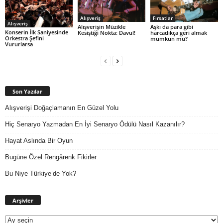
Alışveriş
Fırsatlar
Alışveriş
Alışverişin Müzikle
Aşkı da para gibi
Konserin İlk Saniyesinde
Kesiştiği Nokta: Davul!
harcadıkça geri almak
Orkestra Şefini
mümkün mü?
Vururlarsa
Son Yazılar
Alışverişi Doğaçlamanın En Güzel Yolu
Hiç Senaryo Yazmadan En İyi Senaryo Ödülü Nasıl Kazanılır?
Hayat Aslında Bir Oyun
Bugüne Özel Rengârenk Fikirler
Bu Niye Türkiye’de Yok?
Arşivler
Arşivler