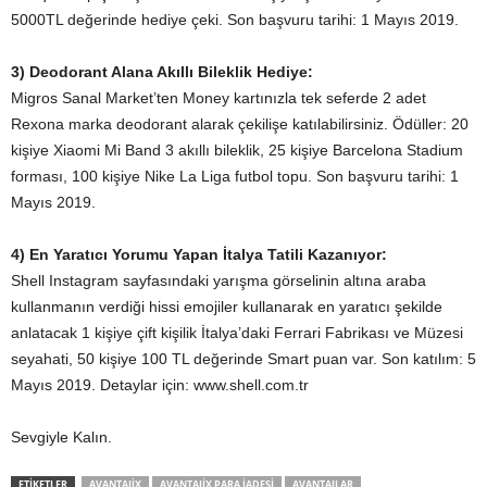
5000TL değerinde hediye çeki. Son başvuru tarihi: 1 Mayıs 2019.
3) Deodorant Alana Akıllı Bileklik Hediye:
Migros Sanal Market’ten Money kartınızla tek seferde 2 adet
Rexona marka deodorant alarak çekilişe katılabilirsiniz. Ödüller: 20
kişiye Xiaomi Mi Band 3 akıllı bileklik, 25 kişiye Barcelona Stadium
forması, 100 kişiye Nike La Liga futbol topu. Son başvuru tarihi: 1
Mayıs 2019.
4) En Yaratıcı Yorumu Yapan İtalya Tatili Kazanıyor:
Shell Instagram sayfasındaki yarışma görselinin altına araba
kullanmanın verdiği hissi emojiler kullanarak en yaratıcı şekilde
anlatacak 1 kişiye çift kişilik İtalya’daki Ferrari Fabrikası ve Müzesi
seyahati, 50 kişiye 100 TL değerinde Smart puan var. Son katılım: 5
Mayıs 2019. Detaylar için: www.shell.com.tr
Sevgiyle Kalın.
ETIKETLER
AVANTAJIX
AVANTAJIX PARA IADESI
AVANTAJLAR