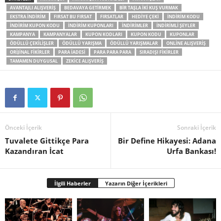
AVANTAJLI ALIŞVERIŞ
BEDAVAYA GETIRMEK
BIR TAŞLA IKI KUŞ VURMAK
EKSTRA INDIRIM
FIRSAT BU FIRSAT
FIRSATLAR
HEDIYE ÇEKI
INDIRIM KODU
INDIRIM KUPON KODU
INDIRIM KUPONLARI
INDIRIMLER
INDIRIMLI ŞEYLER
KAMPANYA
KAMPANYALAR
KUPON KODLARI
KUPON KODU
KUPONLAR
ÖDÜLLÜ ÇEKILIŞLER
ÖDÜLLÜ YARIŞMA
ÖDÜLLÜ YARIŞMALAR
ONLINE ALIŞVERIŞ
ORIJINAL FIKIRLER
PARA IADESI
PARA PARA PARA
SIRADIŞI FIKIRLER
TAMAMEN DUYGUSAL
ZEKICE ALIŞVERIŞ
Önceki İçerik
Sonraki İçerik
Tuvalete Gittikçe Para
Bir Define Hikayesi: Adana
Kazandıran İcat
Urfa Bankası!
İlgili Haberler
Yazarın Diğer İçerikleri