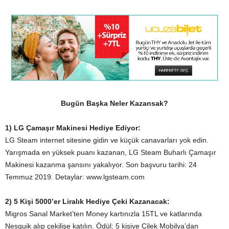
Bugün Başka Neler Kazansak?
1) LG Çamaşır Makinesi Hediye Ediyor:
LG Steam internet sitesine gidin ve küçük canavarları yok edin.
Yarışmada en yüksek puanı kazanan, LG Steam Buharlı Çamaşır
Makinesi kazanma şansını yakalıyor. Son başvuru tarihi: 24
Temmuz 2019. Detaylar: www.lgsteam.com
2) 5 Kişi 5000’er Liralık Hediye Çeki Kazanacak:
Migros Sanal Market’ten Money kartınızla 15TL ve katlarında
Nesquik alıp çekilişe katılın. Ödül: 5 kişiye Çilek Mobilya’dan