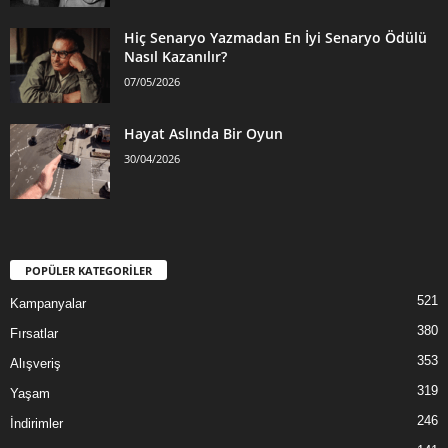
Hiç Senaryo Yazmadan En İyi Senaryo Ödülü
Nasıl Kazanılır?
07/05/2026
Hayat Aslında Bir Oyun
30/04/2026
POPÜLER KATEGORİLER
521
Kampanyalar
380
Fırsatlar
353
Alışveriş
319
Yaşam
246
İndirimler