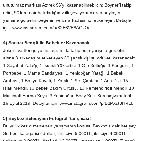
unutulmaz markası Aztrek 96’yı kazanabilmek için; Boyner’i takip
edin, 90’lara dair hatırladığınız ilk şeyi yorumlarda paylaşın,
yarışma görselini beğenin ve bir arkadaşınızı etiketleyin. Detaylar
için: www.instagram.com/p/B2E6VE8AGzO/
4) Şarkıcı Bengü ile Bebekler Kazanacak:
Joker’i ve Bengü’yü Instagram’da takip edip yarışma görselinin
altına 3 arkadaşını etiketleyen 60 şanslı kişi şu ödülleri kazanacak:
1 Seyahat Yatağı, 1 İsofixli Yükseltici, 1 Oto Koltuğu, 1 Kanguru, 1
Portbebe, 1 Mama Sandalyesi, 1 Yenidoğan Yatağı, 1 Bebek
Arabası, 1 Banyo Küveti, 1 Yatak, 1 Sırt Çantası, 1 Ana Dizi, 15
Islak Mendil, 10 Bebek Bakım Örtüsü, 10 Nemlendiricili Mendil, 10
Multimalt Hurma Suyu, 3 Yenidoğan Body Seti. Son başvuru tarihi:
16 Eylül 2019. Detaylar için: www.instagram.com/p/B2PXstBHRLI/
5) Beykoz Belediyesi Fotoğraf Yarışması:
Bu yıl ilk kez düzenlenen yarışmanın konusu Beykoz’a dair her şey.
Serbest kategorisi ödülleri; birinciye 5.000TL, ikinciye 4.000TL,