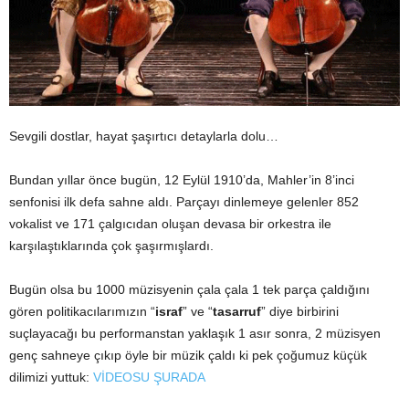
Sevgili dostlar, hayat şaşırtıcı detaylarla dolu…
Bundan yıllar önce bugün, 12 Eylül 1910’da, Mahler’in 8’inci
senfonisi ilk defa sahne aldı. Parçayı dinlemeye gelenler 852
vokalist ve 171 çalgıcıdan oluşan devasa bir orkestra ile
karşılaştıklarında çok şaşırmışlardı.
Bugün olsa bu 1000 müzisyenin çala çala 1 tek parça çaldığını
gören politikacılarımızın “
israf
” ve “
tasarruf
” diye birbirini
suçlayacağı bu performanstan yaklaşık 1 asır sonra, 2 müzisyen
genç sahneye çıkıp öyle bir müzik çaldı ki pek çoğumuz küçük
dilimizi yuttuk:
VİDEOSU ŞURADA