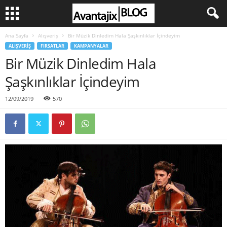
Ana Sayfa
Alışveriş
Bir Müzik Dinledim Hala Şaşkınlıklar İçindeyim
ALIŞVERIŞ
FIRSATLAR
KAMPANYALAR
Bir Müzik Dinledim Hala
Şaşkınlıklar İçindeyim
12/09/2019
570