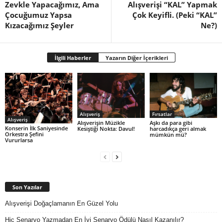
Zevkle Yapacağımız, Ama
Alışverişi “KAL” Yapmak
Çocuğumuz Yapsa
Çok Keyifli. (Peki “KAL”
Kızacağımız Şeyler
Ne?)
İlgili Haberler
Yazarın Diğer İçerikleri
Alışveriş
Fırsatlar
Alışveriş
Alışverişin Müzikle
Aşkı da para gibi
Konserin İlk Saniyesinde
Kesiştiği Nokta: Davul!
harcadıkça geri almak
Orkestra Şefini
mümkün mü?
Vururlarsa
Son Yazılar
Alışverişi Doğaçlamanın En Güzel Yolu
Hiç Senaryo Yazmadan En İyi Senaryo Ödülü Nasıl Kazanılır?