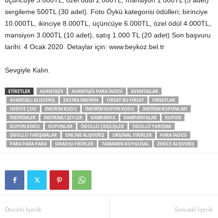
üçüncüye 3.000TL, özel ödül 2.000TL, mansiyon 1.000TL (5 adet)
sergileme 500TL (30 adet). Foto Öykü kategorisi ödülleri; birinciye
10.000TL, ikinciye 8.000TL, üçüncüye 6.000TL, özel ödül 4.000TL,
mansiyon 3.000TL (10 adet), satış 1.000 TL (20 adet) Son başvuru
tarihi: 4 Ocak 2020. Detaylar için: www.beykoz.bel.tr
Sevgiyle Kalın.
ETIKETLER
AVANTAJIX
AVANTAJIX PARA IADESI
AVANTAJLAR
AVANTAJLI ALIŞVERIŞ
EKSTRA INDIRIM
FIRSAT BU FIRSAT
FIRSATLAR
HEDIYE ÇEKI
INDIRIM KODU
INDIRIM KUPON KODU
INDIRIM KUPONLARI
INDIRIMLER
INDIRIMLI ŞEYLER
KAMPANYA
KAMPANYALAR
KUPON
KUPON KODU
KUPONLAR
ÖDÜLLÜ ÇEKILIŞLER
ÖDÜLLÜ YARIŞMA
ÖDÜLLÜ YARIŞMALAR
ONLINE ALIŞVERIŞ
ORIJINAL FIKIRLER
PARA IADESI
PARA PARA PARA
SIRADIŞI FIKIRLER
TAMAMEN DUYGUSAL
ZEKICE ALIŞVERIŞ
Önceki İçerik
Sonraki İçerik