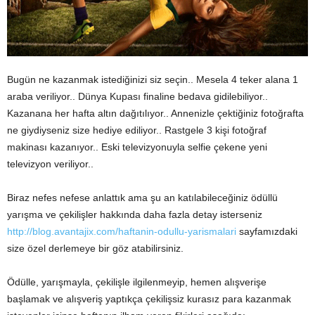
Bugün ne kazanmak istediğinizi siz seçin.. Mesela 4 teker alana 1
araba veriliyor.. Dünya Kupası finaline bedava gidilebiliyor..
Kazanana her hafta altın dağıtılıyor.. Annenizle çektiğiniz fotoğrafta
ne giydiyseniz size hediye ediliyor.. Rastgele 3 kişi fotoğraf
makinası kazanıyor.. Eski televizyonuyla selfie çekene yeni
televizyon veriliyor..
Biraz nefes nefese anlattık ama şu an katılabileceğiniz ödüllü
yarışma ve çekilişler hakkında daha fazla detay isterseniz
http://blog.avantajix.com/haftanin-odullu-yarismalari
sayfamızdaki
size özel derlemeye bir göz atabilirsiniz.
Ödülle, yarışmayla, çekilişle ilgilenmeyip, hemen alışverişe
başlamak ve alışveriş yaptıkça çekilişsiz kurasız para kazanmak