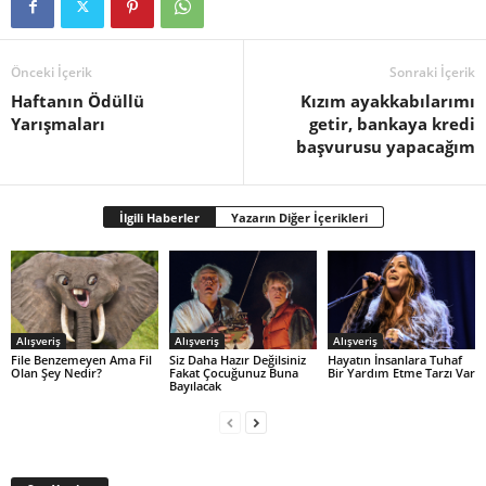
Önceki İçerik
Sonraki İçerik
Haftanın Ödüllü
Kızım ayakkabılarımı
Yarışmaları
getir, bankaya kredi
başvurusu yapacağım
İlgili Haberler
Yazarın Diğer İçerikleri
Alışveriş
Alışveriş
Alışveriş
File Benzemeyen Ama Fil
Siz Daha Hazır Değilsiniz
Hayatın İnsanlara Tuhaf
Olan Şey Nedir?
Fakat Çocuğunuz Buna
Bir Yardım Etme Tarzı Var
Bayılacak