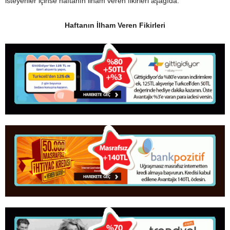
isteyenler içinse haftanın ilham veren fikirleri aşağıda:
Haftanın İlham Veren Fikirleri