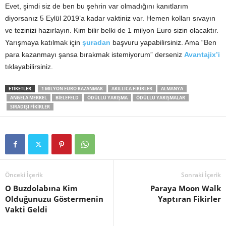
Evet, şimdi siz de ben bu şehrin var olmadığını kanıtlarım
diyorsanız 5 Eylül 2019’a kadar vaktiniz var. Hemen kolları sıvayın
ve tezinizi hazırlayın. Kim bilir belki de 1 milyon Euro sizin olacaktır.
Yarışmaya katılmak için
şuradan
başvuru yapabilirsiniz. Ama “Ben
para kazanmayı şansa bırakmak istemiyorum” derseniz
Avantajix’i
tıklayabilirsiniz.
ETIKETLER
1 MILYON EURO KAZANMAK
AKILLICA FIKIRLER
ALMANYA
ANGELA MERKEL
BIELEFELD
ÖDÜLLÜ YARIŞMA
ÖDÜLLÜ YARIŞMALAR
SIRADIŞI FIKIRLER
Önceki İçerik
Sonraki İçerik
O Buzdolabına Kim
Paraya Moon Walk
Olduğunuzu Göstermenin
Yaptıran Fikirler
Vakti Geldi