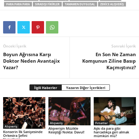
PARA PARA PARA
SIRADIŞI FIKIRLER
TAMAMEN DUYGUSAL
ZEKICE ALIŞVERIŞ
Önceki İçerik
Sonraki İçerik
Boyun Ağrısına Karşı
En Son Ne Zaman
Doktor Neden Avantajix
Komşunun Ziline Basıp
Yazar?
Kaçmıştınız?
İlgili Haberler
Yazarın Diğer İçerikleri
Alışveriş
Fırsatlar
Alışveriş
Alışverişin Müzikle
Aşkı da para gibi
Konserin İlk Saniyesinde
Kesiştiği Nokta: Davul!
harcadıkça geri almak
Orkestra Şefini
mümkün mü?