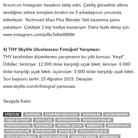
Arzum’un Instagram hesabını takip edin. Çekiliş görselinin altına
sevdiğiniz sebze emojisini bırakın ve 3 arkadaşınızı yorumda
etiketleyin. Technoart Maxi Plus Blender Seti kazanma şansı
yakalayın. Çekilişte 2 kişi hediye kazanıyor. Daha fazla detay için:
www.instagram.com/p/BuTs8w9B88b
4) THY Skylife Uluslararası Fotoğraf Yarışması:
THY tarafından düzenlenen yarışmanın bu yılki konusu “Keşif”.
Ödüller; birinciye: 12.000 dolar karşılığı uçak bileti, ikinciye: 6.000
dolar karşılığı uçak bileti, üçüncüye: 3.000 dolar karşılığı uçak bileti.
Son başvuru tarihi: 25 Ağustos 2019. Detaylar:
www.skylife.com/tr/fotograf-yarismasi
Sevgiyle Kalın.
ETIKETLER
AVANTAJIX
AVANTAJIX PARA IADESI
AVANTAJLAR
EKSTRA INDIRIM
FIRSAT BU FIRSAT
HEDIYE ÇEKI
INDIRIM KODU
INDIRIM KUPONLARI
INDIRIM KUPONU
INDIRIMLER
INDIRIMLI ŞEYLER
KAMPANYA
KAMPANYALAR
KUPON KODLARI
KUPON KODU
KUPONLAR
ÖDÜLLÜ ÇEKILIŞLER
ÖDÜLLÜ YARIŞMALAR
ONLINE ALIŞVERIŞ
ORIJINAL FIKIRLER
PARA IADESI