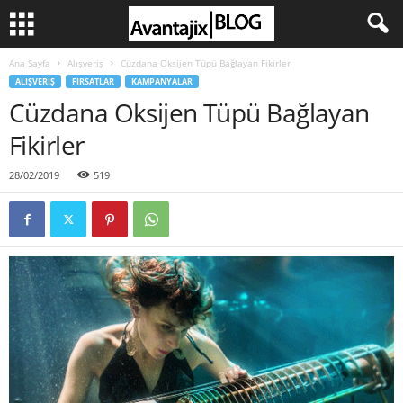
Ana Sayfa
Alışveriş
Cüzdana Oksijen Tüpü Bağlayan Fikirler
ALIŞVERIŞ
FIRSATLAR
KAMPANYALAR
Cüzdana Oksijen Tüpü Bağlayan
Fikirler
28/02/2019
519