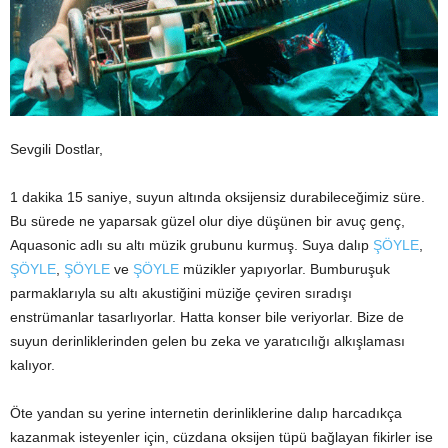
Sevgili Dostlar,
1 dakika 15 saniye, suyun altında oksijensiz durabileceğimiz süre.
Bu sürede ne yaparsak güzel olur diye düşünen bir avuç genç,
Aquasonic adlı su altı müzik grubunu kurmuş. Suya dalıp
ŞÖYLE
,
ŞÖYLE
,
ŞÖYLE
ve
ŞÖYLE
müzikler yapıyorlar. Bumburuşuk
parmaklarıyla su altı akustiğini müziğe çeviren sıradışı
enstrümanlar tasarlıyorlar. Hatta konser bile veriyorlar. Bize de
suyun derinliklerinden gelen bu zeka ve yaratıcılığı alkışlaması
kalıyor.
Öte yandan su yerine internetin derinliklerine dalıp harcadıkça
kazanmak isteyenler için, cüzdana oksijen tüpü bağlayan fikirler ise