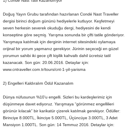
1) Conde Nast Tatil Kazandırıyor
Doğuş Yayın Grubu tarafından hazırlanan Condé Nast Traveller
dergisi birinci doğum gününü hediyelerle kutluyor. Keşfetmeyi
seven herkesin severek okuduğu dergi, hediyesini de kendi
konseptine göre seçmiş. Yarışma sonunda bir çifti tatile gönderiyor.
Yarışmaya katılmak için derginin internet sitesindeki oylamaya
orijinal bir yorum yapmanız gerekiyor. Jürinin seçeceği en güzel
yorumun sahibi iki gece çift kişilik kahvaltı dahil ücretsiz tatil
kazanacak. Son gün: 20.06.2016. Detaylar için:
www.cntraveller.com.tr/tours/cnt-1-yil-yarisma
2) Engelleri Kaldıralım Ödül Kazanalım
Dünya nüfusunun %10’u engelli. Sizleri bu kardeşlerimiz için
düşünmeye davet ediyoruz. Yarışmaya “görünmez engellilieri
görünür kılacak” bir karikatür çizerek katılmak gerekiyor. Ödüller:
Birinciye 8.000TL, İkinciye 5.000TL, Üçüncüye 3.000TL, 3 Adet
Mansiyon 1.000TL. Son gün: 14 Temmuz 2016. Detaylar için: