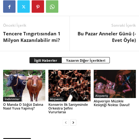
Önceki İçerik
Sonraki İçerik
Tencere Tıngırtısından 1
Bu Pazar Anneler Günü (-
Milyon Kazanılabilir mi?
Evet Öyle)
İlgili Haberler
Yazarın Diğer İçerikleri
Alışveriş
İndirimler
Alışveriş
Alışverişin Müzikle
O Manda O Söğüt Dalına
Konserin İlk Saniyesinde
Kesiştiği Nokta: Davul!
Nasıl Yuva Yapmış?
Orkestra Şefini
Vururlarsa