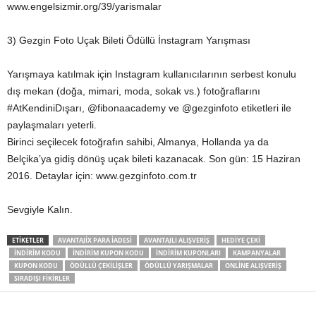
www.engelsizmir.org/39/yarismalar
3) Gezgin Foto Uçak Bileti Ödüllü İnstagram Yarışması
Yarışmaya katılmak için Instagram kullanıcılarının serbest konulu
dış mekan (doğa, mimari, moda, sokak vs.) fotoğraflarını
#AtKendiniDışarı, @fibonaacademy ve @gezginfoto etiketleri ile
paylaşmaları yeterli.
Birinci seçilecek fotoğrafın sahibi, Almanya, Hollanda ya da
Belçika’ya gidiş dönüş uçak bileti kazanacak. Son gün: 15 Haziran
2016. Detaylar için: www.gezginfoto.com.tr
Sevgiyle Kalın.
ETIKETLER
AVANTAJIX PARA IADESI
AVANTAJLI ALIŞVERIŞ
HEDIYE ÇEKI
INDIRIM KODU
INDIRIM KUPON KODU
INDIRIM KUPONLARI
KAMPANYALAR
KUPON KODU
ÖDÜLLÜ ÇEKILIŞLER
ÖDÜLLÜ YARIŞMALAR
ONLINE ALIŞVERIŞ
SIRADIŞI FIKIRLER