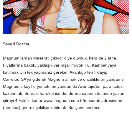
Sevgili Dostlar,
Magnum’lardan Maserati çıkıyor diye duyduk, hem de 2 tane.
Fiyatlarına baktık, yaklaşık yarımşar milyon TL. Kampanyaya
katılmak için tek yapmanız gereken Avantajix’ten tıklayıp
CarrefourSA’ya giderek Magnum almak ve öncelikle bir yandan o
Magnum’u keyifle yemek, bir yandan da Avantajix’ten para iadesi
kazanmak. Sonraki hareket ise dondurma sapının üstünde yazan
şifreyi 4 Eylül’e kadar www.magnum.com.tr/maserati adresinden
(ücretsiz) girerek çekilişe katılmak. Bol şans herkese.
…