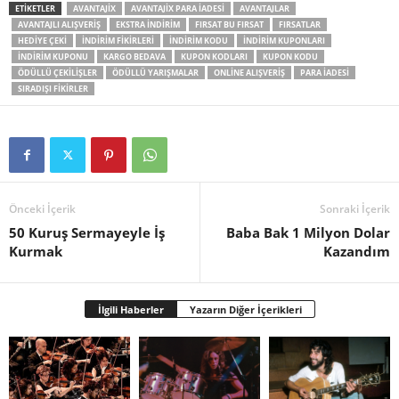
ETIKETLER
AVANTAJIX
AVANTAJIX PARA IADESI
AVANTAJLAR
AVANTAJLI ALIŞVERIŞ
EKSTRA INDIRIM
FIRSAT BU FIRSAT
FIRSATLAR
HEDIYE ÇEKI
INDIRIM FIKIRLERI
INDIRIM KODU
INDIRIM KUPONLARI
INDIRIM KUPONU
KARGO BEDAVA
KUPON KODLARI
KUPON KODU
ÖDÜLLÜ ÇEKILIŞLER
ÖDÜLLÜ YARIŞMALAR
ONLINE ALIŞVERIŞ
PARA IADESI
SIRADIŞI FIKIRLER
Önceki İçerik
Sonraki İçerik
50 Kuruş Sermayeyle İş
Baba Bak 1 Milyon Dolar
Kurmak
Kazandım
İlgili Haberler
Yazarın Diğer İçerikleri