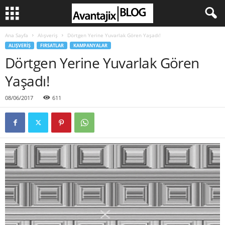
Ana Sayfa
Alışveriş
Dörtgen Yerine Yuvarlak Gören Yaşadı!
ALIŞVERIŞ
FIRSATLAR
KAMPANYALAR
Dörtgen Yerine Yuvarlak Gören
Yaşadı!
08/06/2017
611