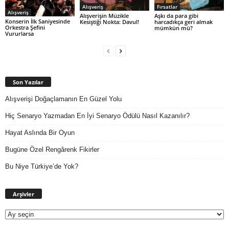
Alışveriş
Fırsatlar
Alışveriş
Alışverişin Müzikle
Aşkı da para gibi
Konserin İlk Saniyesinde
Kesiştiği Nokta: Davul!
harcadıkça geri almak
Orkestra Şefini
mümkün mü?
Vururlarsa
Son Yazılar
Alışverişi Doğaçlamanın En Güzel Yolu
Hiç Senaryo Yazmadan En İyi Senaryo Ödülü Nasıl Kazanılır?
Hayat Aslında Bir Oyun
Bugüne Özel Rengârenk Fikirler
Bu Niye Türkiye’de Yok?
Arşivler
Arşivler