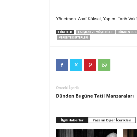
Yönetmen: Asaf Köksal; Yapım: Tarih Vakf
ETIKETLER
ÇARŞILAR VE MÜŞTERILER
DÜNDEN BUGÜ
VERESIYE DEFTERLERI
Önceki İçerik
Dünden Bugüne Tatil Manzaraları
İlgili Haberler
Yazarın Diğer İçerikleri