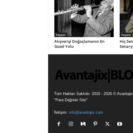
Yaşam
Yaşam
Alışverişi Doğaçlamanın En
Hiç Se
Güzel Yolu
Senaryo
Tüm Hakları Saklıdır. 2010 - 2026 © Avantajix
"Para Dağıtan Site"
İletişim:
info@avantajix.com