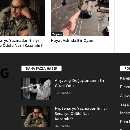
Yaşam
naryo Yazmadan En İyi
Hayat Aslında Bir Oyun
 Ödülü Nasıl Kazanılır?
DAHA FAZLA HABER
PO
Kamp
Alışverişi Doğaçlamanın En
Güzel Yolu
Fırsat
14/05/2026
Alışve
Yaşa
Hiç Senaryo Yazmadan En İyi
Senaryo Ödülü Nasıl
İndiri
Kazanılır?
Para 
07/05/2026