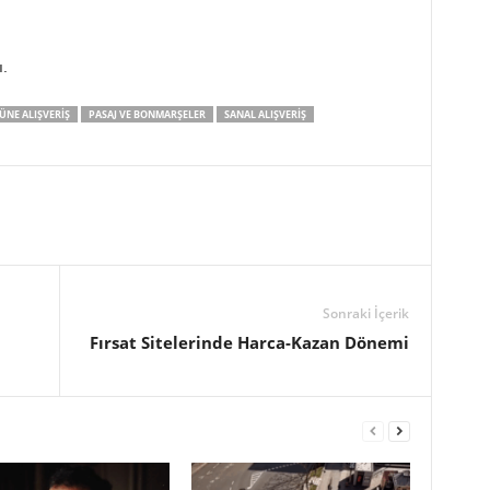
ı.
NE ALIŞVERIŞ
PASAJ VE BONMARŞELER
SANAL ALIŞVERIŞ
Sonraki İçerik
Fırsat Sitelerinde Harca-Kazan Dönemi