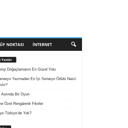
ÜF NOKTASI
İNTERNET
 Yazılar
erişi Doğaçlamanın En Güzel Yolu
enaryo Yazmadan En İyi Senaryo Ödülü Nasıl
ılır?
 Aslında Bir Oyun
e Özel Rengârenk Fikirler
ye Türkiye’de Yok?
Arşivler