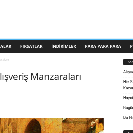
ALAR
FIRSATLAR
İNDIRIMLER
PARA PARA PARA
P
raları
Son
Alışv
şveriş Manzaraları
Hiç S
Kazan
Hayat
Bugün
Bu Ni