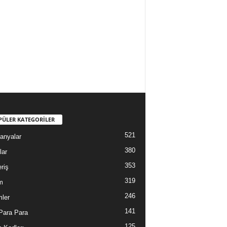
PÜLER KATEGORİLER
521
anyalar
380
lar
353
riş
319
m
246
mler
141
Para Para
125