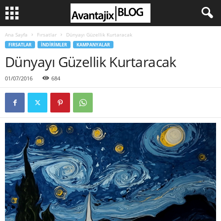
Ana Sayfa
Fırsatlar
Dünyayı Güzellik Kurtaracak
FIRSATLAR
İNDIRIMLER
KAMPANYALAR
Dünyayı Güzellik Kurtaracak
01/07/2016
684