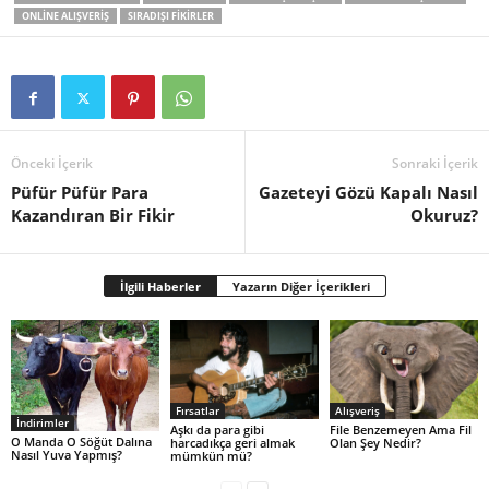
ONLINE ALIŞVERIŞ
SIRADIŞI FIKIRLER
Önceki İçerik
Sonraki İçerik
Püfür Püfür Para
Gazeteyi Gözü Kapalı Nasıl
Kazandıran Bir Fikir
Okuruz?
İlgili Haberler
Yazarın Diğer İçerikleri
Fırsatlar
Alışveriş
İndirimler
Aşkı da para gibi
File Benzemeyen Ama Fil
O Manda O Söğüt Dalına
harcadıkça geri almak
Olan Şey Nedir?
Nasıl Yuva Yapmış?
mümkün mü?