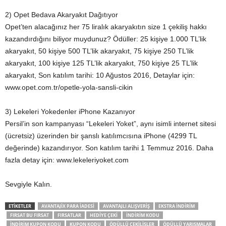
2) Opet Bedava Akaryakıt Dağıtıyor
Opet’ten alacağınız her 75 liralık akaryakıtın size 1 çekiliş hakkı
kazandırdığını biliyor muydunuz? Ödüller: 25 kişiye 1.000 TL’lik
akaryakıt, 50 kişiye 500 TL’lik akaryakıt, 75 kişiye 250 TL’lik
akaryakıt, 100 kişiye 125 TL’lik akaryakıt, 750 kişiye 25 TL’lik
akaryakıt, Son katılım tarihi: 10 Ağustos 2016, Detaylar için:
www.opet.com.tr/opetle-yola-sansli-cikin
3) Lekeleri Yokedenler iPhone Kazanıyor
Persil’in son kampanyası “Lekeleri Yoket”, aynı isimli internet sitesi
(ücretsiz) üzerinden bir şanslı katılımcısına iPhone (4299 TL
değerinde) kazandırıyor. Son katılım tarihi 1 Temmuz 2016. Daha
fazla detay için: www.lekeleriyoket.com
Sevgiyle Kalın.
ETIKETLER
AVANTAJIX PARA IADESI
AVANTAJLI ALIŞVERIŞ
EKSTRA INDIRIM
FIRSAT BU FIRSAT
FIRSATLAR
HEDIYE ÇEKI
INDIRIM KODU
INDIRIM KUPON KODU
KUPON KODU
ÖDÜLLÜ ÇEKILIŞLER
ÖDÜLLÜ YARIŞMALAR