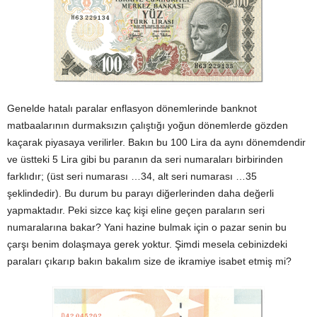
Genelde hatalı paralar enflasyon dönemlerinde banknot
matbaalarının durmaksızın çalıştığı yoğun dönemlerde gözden
kaçarak piyasaya verilirler. Bakın bu 100 Lira da aynı dönemdendir
ve üstteki 5 Lira gibi bu paranın da seri numaraları birbirinden
farklıdır; (üst seri numarası …34, alt seri numarası …35
şeklindedir). Bu durum bu parayı diğerlerinden daha değerli
yapmaktadır. Peki sizce kaç kişi eline geçen paraların seri
numaralarına bakar? Yani hazine bulmak için o pazar senin bu
çarşı benim dolaşmaya gerek yoktur. Şimdi mesela cebinizdeki
paraları çıkarıp bakın bakalım size de ikramiye isabet etmiş mi?