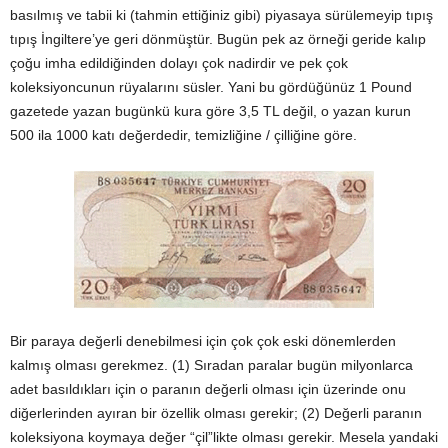
basılmış ve tabii ki (tahmin ettiğiniz gibi) piyasaya sürülemeyip tıpış
tıpış İngiltere’ye geri dönmüştür. Bugün pek az örneği geride kalıp
çoğu imha edildiğinden dolayı çok nadirdir ve pek çok
koleksiyoncunun rüyalarını süsler. Yani bu gördüğünüz 1 Pound
gazetede yazan bugünkü kura göre 3,5 TL değil, o yazan kurun
500 ila 1000 katı değerdedir, temizliğine / çilliğine göre.
Bir paraya değerli denebilmesi için çok çok eski dönemlerden
kalmış olması gerekmez. (1) Sıradan paralar bugün milyonlarca
adet basıldıkları için o paranın değerli olması için üzerinde onu
diğerlerinden ayıran bir özellik olması gerekir; (2) Değerli paranın
koleksiyona koymaya değer “çil”likte olması gerekir. Mesela yandaki