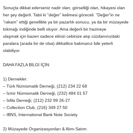
Sonuçta dikkat ederseniz nadir olan, görselliği olan, hikayesi olan
her şey değerli. Tabii ki “değer” kelimesi göreceli. “Değer”in ne
“rakam” ettiği genellikle ya bir pazarlık sonucu, ya da bir müzayede
tokmağı indiğinde belli oluyor. Ama değerli bir hazineye
ulaşmak için bazen sadece elinizi cebinize atıp cüzdanınızdaki
paralara (arada bir de olsa) dikkatlice bakmanız bile yeterli
olabiliyor.
DAHA FAZLA BİLGİ İÇİN:
1) Dernekler:
– Türk Nümismatik Derneği, (212) 234 22 68
– İzmir Nümismatik Derneği, (232) 484 01 57
– İsfila Derneği, (212) 232 99 26-27
– Collection Club, (216) 349 27 50
– IBNS, International Bank Note Society
2) Müzayede Organizasyonları & Alım-Satım: