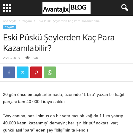
Ana Sayfa
Yaşam
Eski Püskü Şeylerden Kaç Para Kazanılabilir?
YAŞAM
Eski Püskü Şeylerden Kaç Para
Kazanılabilir?
26/12/2013
1540
20 gün önce bir açık arttırmada, üzerinde “1 Lira” yazan bir kağıt
parçası tam 40.000 Liraya satıldı.
“Vay canına, nasıl olmuş da bir yatırımcı bir kağıda 1 Lira yatırıp
40.000 katını kazanmış” demeyin; her işin bir püf noktası var;
çünkü asıl “para” eden şey “bilgi”nin ta kendisi.