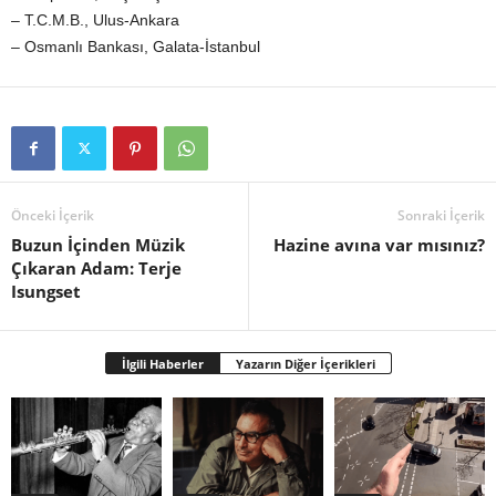
– T.C.M.B., Ulus-Ankara
– Osmanlı Bankası, Galata-İstanbul
Önceki İçerik
Sonraki İçerik
Buzun İçinden Müzik
Hazine avına var mısınız?
Çıkaran Adam: Terje
Isungset
İlgili Haberler
Yazarın Diğer İçerikleri