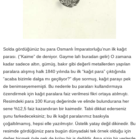
Solda gördüğünüz bu para Osmanlı İmparatorluğu’nun ilk kağıt
parası. (“Kaime” de deniyor. Gayme lafı buradan gelir) O zamana
kadar sadece altın, gümüş, bakır gibi değerli metallerden yapılan
paralara alışmış halk 1840 yılında bu ilk “kağıt para” çıktığında
“acaba bizimle dalga mı geçiliyor?” diye sormuş, kağıt parayı pek
de benimseyememişti. Bu nedenle bu paraları kullandırmaya
özendirmek için kağıt paralara faiz verilmesi fikri ortaya atılmıştı.
Resimdeki para 100 Kuruş değerinde ve elinde bulundurana her
sene %12,5 faiz kazandıran bir kaimedir. Tabii dikkat ederseniz
şunu farkedeceksiniz; bu ilk kağıt paralarımız baskıyla
çoğaltılmamış, hepsi elle yazılmıştır. Üstelik yatay değil dikinedir. Bu
resimde gördüğünüz para bugün dünyadaki tek örnek olduğu için
değer biçmek öyle pek de kolay bir iş değildir. Ama sizin bir yerlerde