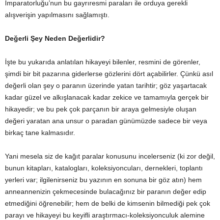
İmparatorluğu’nun bu gayrıresmi paraları ile orduya gerekli
alışverişin yapılmasını sağlamıştı.
Değerli Şey Neden Değerlidir?
İşte bu yukarıda anlatılan hikayeyi bilenler, resmini de görenler,
şimdi bir bit pazarına giderlerse gözlerini dört açabilirler. Çünkü asıl
değerli olan şey o paranın üzerinde yatan tarihtir; göz yaşartacak
kadar güzel ve alkışlanacak kadar zekice ve tamamıyla gerçek bir
hikayedir; ve bu pek çok parçanın bir araya gelmesiyle oluşan
değeri yaratan ana unsur o paradan günümüzde sadece bir veya
birkaç tane kalmasıdır.
Yani mesela siz de kağıt paralar konusunu incelerseniz (ki zor değil,
bunun kitapları, katalogları, koleksiyoncuları, dernekleri, toplantı
yerleri var; ilgilenirseniz bu yazının en sonuna bir göz atın) hem
anneannenizin çekmecesinde bulacağınız bir paranın değer edip
etmediğini öğrenebilir; hem de belki de kimsenin bilmediği pek çok
parayı ve hikayeyi bu keyifli araştırmacı-koleksiyonculuk alemine