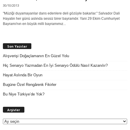
30/10/2013
"Müziği duyamayanlar dans edenlere deli gözüyle bakarlar." Salvador Dali
Hayatın her günü aslında sessiz birer bayramdır. Yani 29 Ekim Cumhuriyet
Bayramı'nın en büyük milli bayramımız...
Son Yazılar
Alışverişi Doğaçlamanın En Güzel Yolu
Hiç Senaryo Yazmadan En İyi Senaryo Ödülü Nasıl Kazanılır?
Hayat Aslında Bir Oyun
Bugüne Özel Rengârenk Fikirler
Bu Niye Türkiye’de Yok?
A
Arşivler
r
ş
i
v