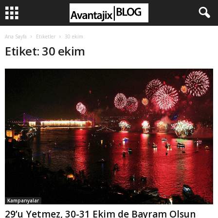
Ana Sayfa
Etiketler
30 ekim
Etiket: 30 ekim
Kampanyalar
29’u Yetmez, 30-31 Ekim de Bayram Olsun