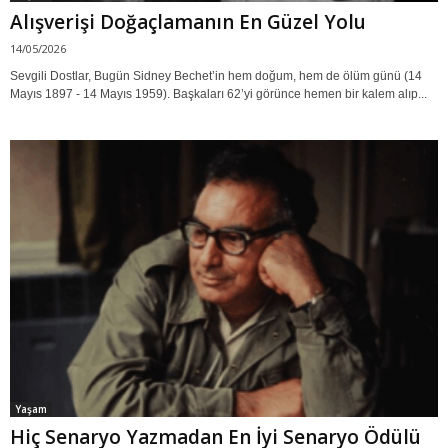
Alışverişi Doğaçlamanın En Güzel Yolu
14/05/2026
Sevgili Dostlar, Bugün Sidney Bechet’in hem doğum, hem de ölüm günü (14
Mayıs 1897 - 14 Mayıs 1959). Başkaları 62’yi görünce hemen bir kalem alıp...
Yaşam
Hiç Senaryo Yazmadan En İyi Senaryo Ödülü