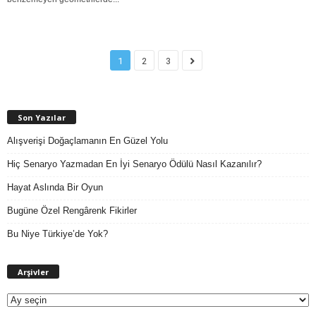
1
2
3
Son Yazılar
Alışverişi Doğaçlamanın En Güzel Yolu
Hiç Senaryo Yazmadan En İyi Senaryo Ödülü Nasıl Kazanılır?
Hayat Aslında Bir Oyun
Bugüne Özel Rengârenk Fikirler
Bu Niye Türkiye’de Yok?
A
Arşivler
r
ş
i