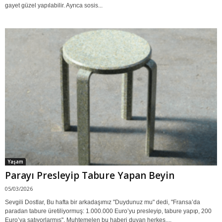
gayet güzel yapılabilir. Ayrıca sosis...
Yaşam
Parayı Presleyip Tabure Yapan Beyin
05/03/2026
Sevgili Dostlar, Bu hafta bir arkadaşımız "Duydunuz mu" dedi, "Fransa’da
paradan tabure üretiliyormuş: 1.000.000 Euro’yu presleyip, tabure yapıp, 200
Euro’ya satıyorlarmış". Muhtemelen bu haberi duyan herkes,...