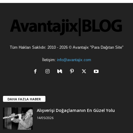
v
l
e
r
Tüm Hakları Saklıdır. 2010 - 2026 © Avantajix "Para Dağıtan Site"
İletişim:
info@avantajix.com
DAHA FAZLA HABER
Alışverişi Doğaçlamanın En Güzel Yolu
14/05/2026