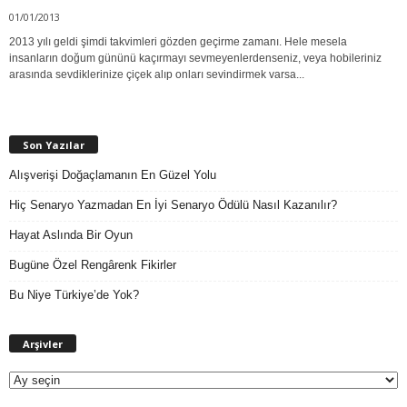
01/01/2013
2013 yılı geldi şimdi takvimleri gözden geçirme zamanı. Hele mesela
insanların doğum gününü kaçırmayı sevmeyenlerdenseniz, veya hobileriniz
arasında sevdiklerinize çiçek alıp onları sevindirmek varsa...
Son Yazılar
Alışverişi Doğaçlamanın En Güzel Yolu
Hiç Senaryo Yazmadan En İyi Senaryo Ödülü Nasıl Kazanılır?
Hayat Aslında Bir Oyun
Bugüne Özel Rengârenk Fikirler
Bu Niye Türkiye’de Yok?
A
Arşivler
r
ş
i
v