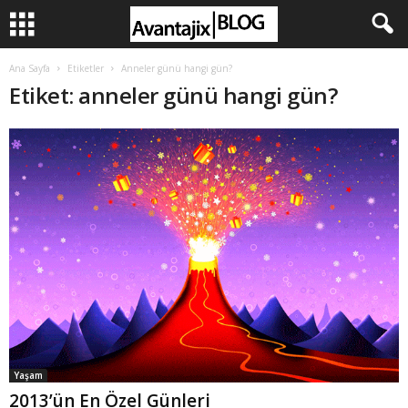
Ana Sayfa
Etiketler
Anneler günü hangi gün?
Etiket: anneler günü hangi gün?
Yaşam
2013’ün En Özel Günleri