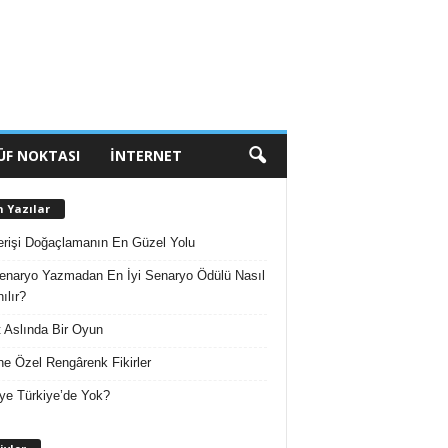
ÜF NOKTASI
İNTERNET
n Yazılar
erişi Doğaçlamanın En Güzel Yolu
enaryo Yazmadan En İyi Senaryo Ödülü Nasıl
ılır?
 Aslında Bir Oyun
e Özel Rengârenk Fikirler
ye Türkiye’de Yok?
A