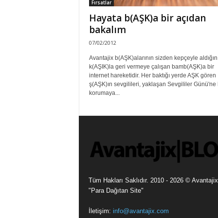
Fırsatlar
Hayata b(AŞK)a bir açıdan
bakalım
07/02/2012
Avantajix b(AŞK)alarının sizden kepçeyle aldığın
k(AŞIK)la geri vermeye çalışan bamb(AŞK)a bir
internet hareketidir. Her baktığı yerde AŞK gören
ş(AŞK)ın sevgilileri, yaklaşan Sevgililer Günü'ne 
korumaya...
Tüm Hakları Saklıdır. 2010 - 2026 © Avantajix
"Para Dağıtan Site"
İletişim:
info@avantajix.com