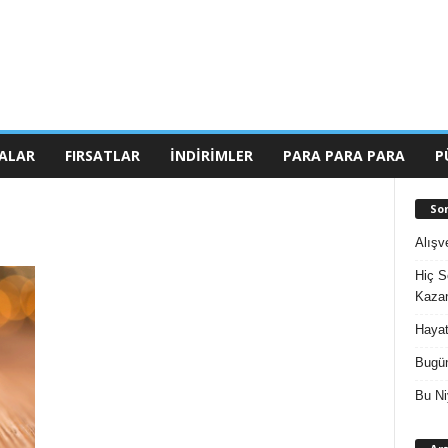
ALAR
FIRSATLAR
İNDIRIMLER
PARA PARA PARA
P
So
Alışv
Hiç S
Kazan
Hayat
Bugün
Bu Ni