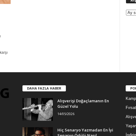
Arş
ı
karşı
DAHA FAZLA HABER
PO
Kamp
Alışverişi Doğaçlamanın En
Güzel Yolu
Fırsat
14/05/2026
Alışve
Yaşa
Hiç Senaryo Yazmadan En İyi
Senaryo Ödülü Nasıl
İndiri