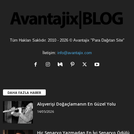
e
r
Tüm Hakları Saklıdır. 2010 - 2026 © Avantajix "Para Dağıtan Site"
İletişim:
info@avantajix.com
DAHA FAZLA HABER
Alışverişi Doğaçlamanın En Güzel Yolu
14/05/2026
Hiç Senaryo Yazmadan En İyi Senaryo Ödülü