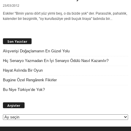
23/03/2012
Eskiler "Binin yarısı dört yüz yirmi beş, o da bizde yok" der. Parasızlık, pahalılık,
kalender bir bezginlik, "oy kurufasülye yedi buçuk liraya" tadında bir...
Son Yazılar
Alışverişi Doğaçlamanın En Güzel Yolu
Hiç Senaryo Yazmadan En İyi Senaryo Ödülü Nasıl Kazanılır?
Hayat Aslında Bir Oyun
Bugüne Özel Rengârenk Fikirler
Bu Niye Türkiye’de Yok?
A
Arşivler
r
ş
i
v
l