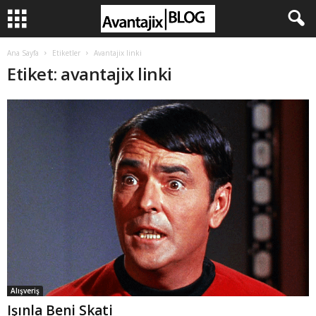
Ana Sayfa
Etiketler
Avantajix linki
Etiket: avantajix linki
Alışveriş
Işınla Beni Skati