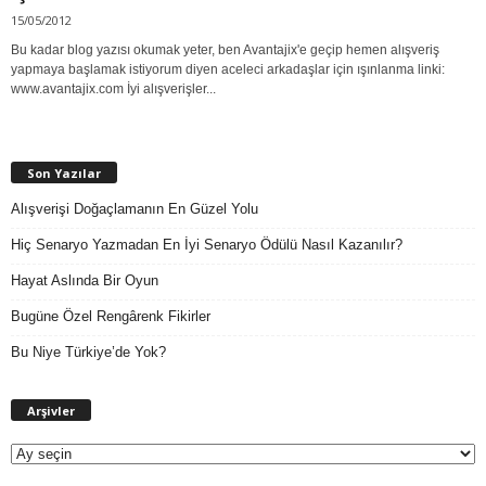
15/05/2012
Bu kadar blog yazısı okumak yeter, ben Avantajix'e geçip hemen alışveriş
yapmaya başlamak istiyorum diyen aceleci arkadaşlar için ışınlanma linki:
www.avantajix.com İyi alışverişler...
Son Yazılar
Alışverişi Doğaçlamanın En Güzel Yolu
Hiç Senaryo Yazmadan En İyi Senaryo Ödülü Nasıl Kazanılır?
Hayat Aslında Bir Oyun
Bugüne Özel Rengârenk Fikirler
Bu Niye Türkiye’de Yok?
A
Arşivler
r
ş
i
v