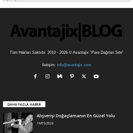
v
l
e
r
Tüm Hakları Saklıdır. 2010 - 2026 © Avantajix "Para Dağıtan Site"
İletişim:
info@avantajix.com
DAHA FAZLA HABER
Alışverişi Doğaçlamanın En Güzel Yolu
14/05/2026