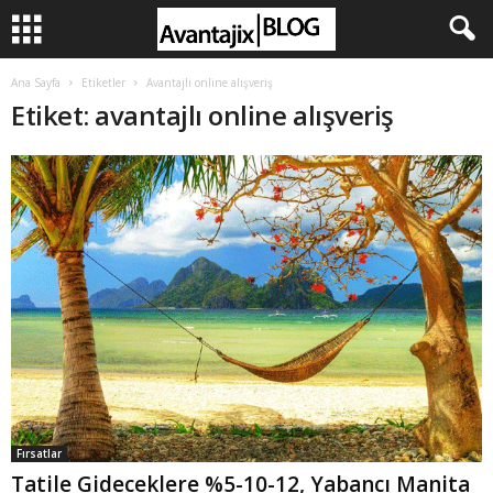
Ana Sayfa
Etiketler
Avantajlı online alışveriş
Etiket: avantajlı online alışveriş
Fırsatlar
Tatile Gideceklere %5-10-12, Yabancı Manita