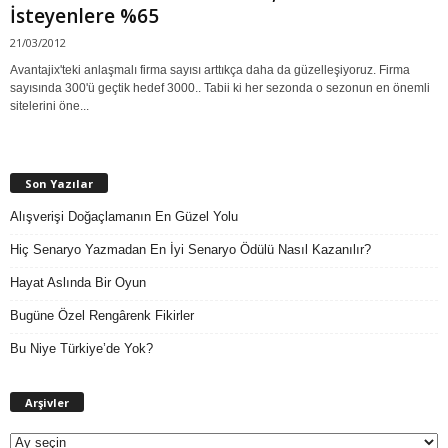
İsteyenlere %65
21/03/2012
Avantajix'teki anlaşmalı firma sayısı arttıkça daha da güzelleşiyoruz. Firma
sayısında 300'ü geçtik hedef 3000.. Tabii ki her sezonda o sezonun en önemli
sitelerini öne...
Son Yazılar
Alışverişi Doğaçlamanın En Güzel Yolu
Hiç Senaryo Yazmadan En İyi Senaryo Ödülü Nasıl Kazanılır?
Hayat Aslında Bir Oyun
Bugüne Özel Rengârenk Fikirler
Bu Niye Türkiye’de Yok?
A
Arşivler
r
ş
i