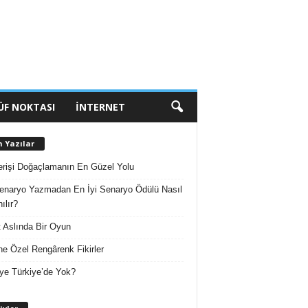
ÜF NOKTASI
İNTERNET
n Yazılar
erişi Doğaçlamanın En Güzel Yolu
enaryo Yazmadan En İyi Senaryo Ödülü Nasıl
ılır?
 Aslında Bir Oyun
e Özel Rengârenk Fikirler
ye Türkiye’de Yok?
A