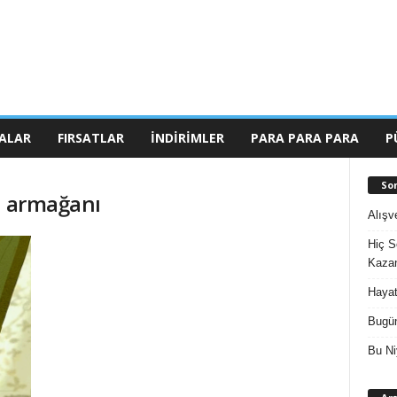
ALAR
FIRSATLAR
İNDIRIMLER
PARA PARA PARA
P
So
n armağanı
Alışv
Hiç S
Kazan
Hayat
Bugün
Bu Ni