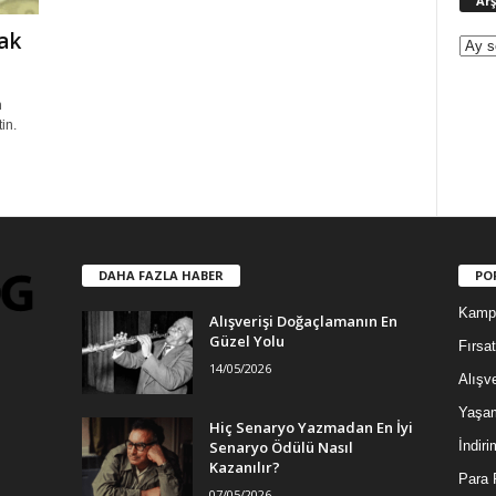
Arş
ak
n
in.
DAHA FAZLA HABER
PO
Kamp
Alışverişi Doğaçlamanın En
Güzel Yolu
Fırsat
14/05/2026
Alışve
Yaşa
Hiç Senaryo Yazmadan En İyi
Senaryo Ödülü Nasıl
İndiri
Kazanılır?
Para 
07/05/2026