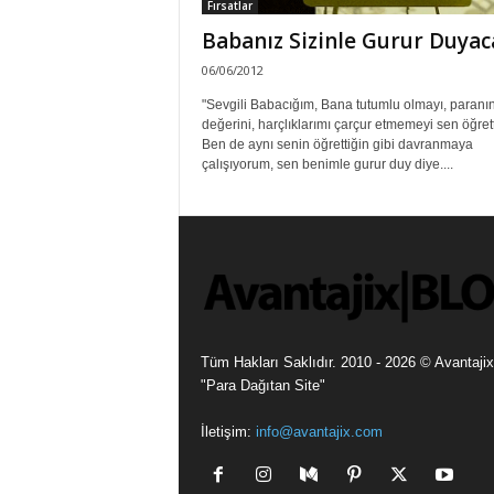
Fırsatlar
Babanız Sizinle Gurur Duyac
06/06/2012
"Sevgili Babacığım, Bana tutumlu olmayı, paranı
değerini, harçlıklarımı çarçur etmemeyi sen öğrett
Ben de aynı senin öğrettiğin gibi davranmaya
çalışıyorum, sen benimle gurur duy diye....
Tüm Hakları Saklıdır. 2010 - 2026 © Avantajix
"Para Dağıtan Site"
İletişim:
info@avantajix.com