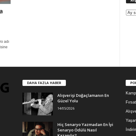
Arş
a
n
ro adı
isine
DAHA FAZLA HABER
PO
Kamp
Alışverişi Doğaçlamanın En
Güzel Yolu
Fırsat
14/05/2026
Alışve
Yaşa
Hiç Senaryo Yazmadan En İyi
Senaryo Ödülü Nasıl
İndiri
Kazanılır?