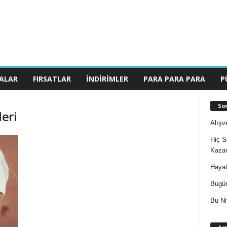
ALAR
FIRSATLAR
İNDIRIMLER
PARA PARA PARA
P
So
leri
Alışv
Hiç S
Kazan
Hayat
Bugün
Bu Ni