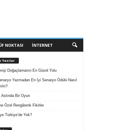
ÜF NOKTASI
İNTERNET
n Yazılar
erişi Doğaçlamanın En Güzel Yolu
enaryo Yazmadan En İyi Senaryo Ödülü Nasıl
ılır?
 Aslında Bir Oyun
e Özel Rengârenk Fikirler
ye Türkiye’de Yok?
A