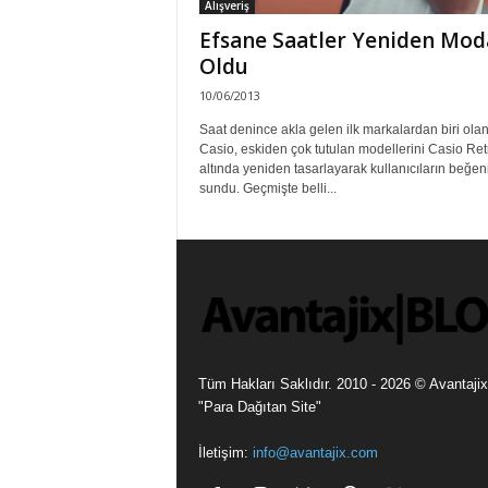
Alışveriş
Efsane Saatler Yeniden Mod
Oldu
10/06/2013
Saat denince akla gelen ilk markalardan biri ola
Casio, eskiden çok tutulan modellerini Casio Ret
altında yeniden tasarlayarak kullanıcıların beğen
sundu. Geçmişte belli...
Tüm Hakları Saklıdır. 2010 - 2026 © Avantajix
"Para Dağıtan Site"
İletişim:
info@avantajix.com