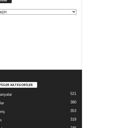
ivler
r
ş
i
v
l
e
r
PÜLER KATEGORİLER
521
anyalar
380
lar
353
riş
319
m
246