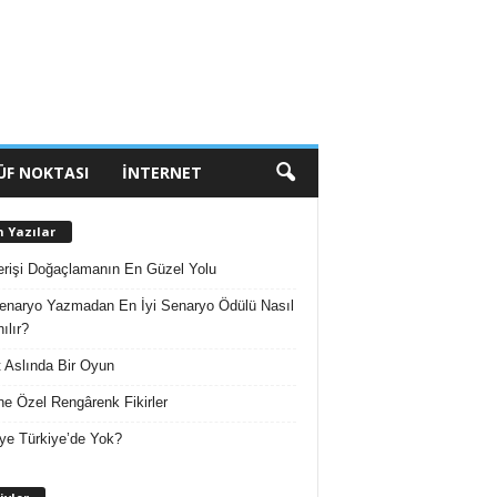
ÜF NOKTASI
İNTERNET
n Yazılar
erişi Doğaçlamanın En Güzel Yolu
enaryo Yazmadan En İyi Senaryo Ödülü Nasıl
ılır?
 Aslında Bir Oyun
e Özel Rengârenk Fikirler
ye Türkiye’de Yok?
A