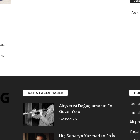
Arş
karar
rız
DAHA FAZLA HABER
PO
Kamp
Alışverişi Doğaçlamanın En
Güzel Yolu
Fırsat
14/05/2026
Alışve
Yaşa
Hiç Senaryo Yazmadan En İyi