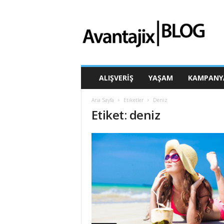
A
v
a
n
t
a
j
ALIŞVERIŞ
YAŞAM
KAMPANY
i
x
Ana Sayfa
Etiketler
Deniz
B
Etiket: deniz
l
o
g