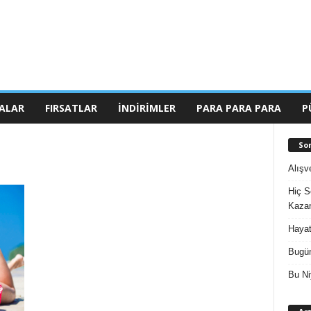
ALAR
FIRSATLAR
İNDIRIMLER
PARA PARA PARA
P
So
Alışv
Hiç S
Kazan
Hayat
Bugün
Bu Ni