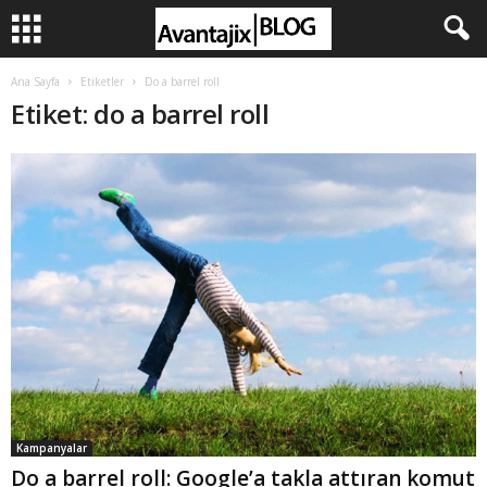
Ana Sayfa
Etiketler
Do a barrel roll
Etiket: do a barrel roll
Kampanyalar
Do a barrel roll: Google’a takla attıran komut