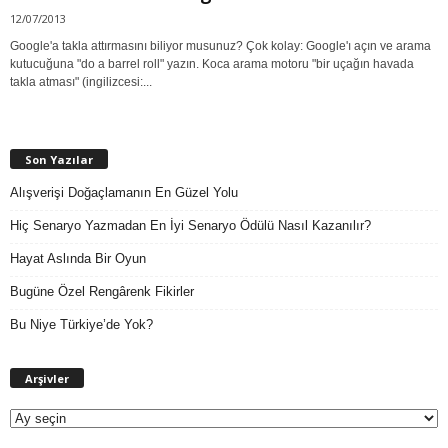
12/07/2013
Google'a takla attırmasını biliyor musunuz? Çok kolay: Google'ı açın ve arama
kutucuğuna "do a barrel roll" yazın. Koca arama motoru "bir uçağın havada
takla atması" (ingilizcesi:...
Son Yazılar
Alışverişi Doğaçlamanın En Güzel Yolu
Hiç Senaryo Yazmadan En İyi Senaryo Ödülü Nasıl Kazanılır?
Hayat Aslında Bir Oyun
Bugüne Özel Rengârenk Fikirler
Bu Niye Türkiye’de Yok?
A
Arşivler
r
ş
i
v