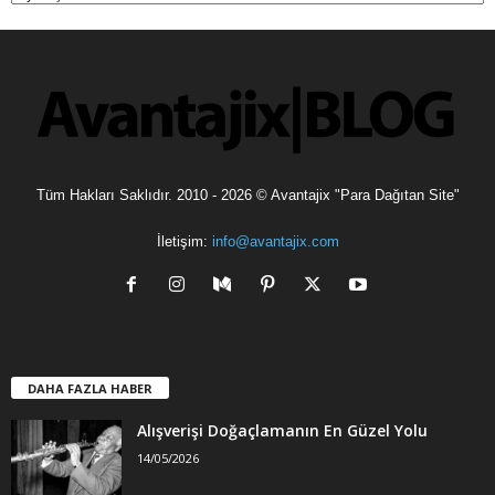
v
l
e
r
Tüm Hakları Saklıdır. 2010 - 2026 © Avantajix "Para Dağıtan Site"
İletişim:
info@avantajix.com
DAHA FAZLA HABER
Alışverişi Doğaçlamanın En Güzel Yolu
14/05/2026