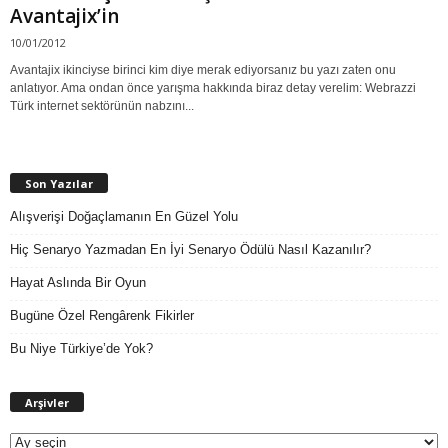
Avantajix’in
10/01/2012
Avantajix ikinciyse birinci kim diye merak ediyorsanız bu yazı zaten onu
anlatıyor. Ama ondan önce yarışma hakkında biraz detay verelim: Webrazzi
Türk internet sektörünün nabzını...
Son Yazılar
Alışverişi Doğaçlamanın En Güzel Yolu
Hiç Senaryo Yazmadan En İyi Senaryo Ödülü Nasıl Kazanılır?
Hayat Aslında Bir Oyun
Bugüne Özel Rengârenk Fikirler
Bu Niye Türkiye’de Yok?
A
Arşivler
r
ş
i