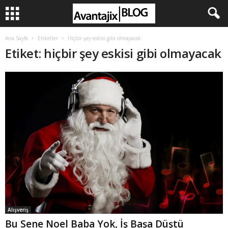
Ana Sayfa
Etiketler
Hiçbir şey eskisi gibi olmayacak
Etiket: hiçbir şey eskisi gibi olmayacak
Alışveriş
Bu Sene Noel Baba Yok, İş Başa Düştü