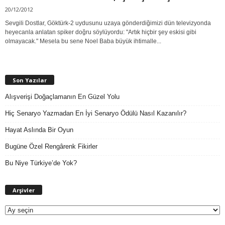
20/12/2012
Sevgili Dostlar, Göktürk-2 uydusunu uzaya gönderdiğimizi dün televizyonda
heyecanla anlatan spiker doğru söylüyordu: "Artık hiçbir şey eskisi gibi
olmayacak." Mesela bu sene Noel Baba büyük ihtimalle...
Son Yazılar
Alışverişi Doğaçlamanın En Güzel Yolu
Hiç Senaryo Yazmadan En İyi Senaryo Ödülü Nasıl Kazanılır?
Hayat Aslında Bir Oyun
Bugüne Özel Rengârenk Fikirler
Bu Niye Türkiye’de Yok?
A
Arşivler
r
ş
i
v