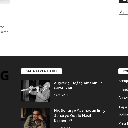
Arş
at.
vitrin
DAHA FAZLA HABER
PO
Kamp
Alışverişi Doğaçlamanın En
Güzel Yolu
Fırsat
14/05/2026
Alışve
Yaşa
Hiç Senaryo Yazmadan En İyi
Senaryo Ödülü Nasıl
İndiri
Kazanılır?
Para 
07/05/2026