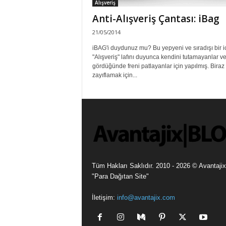
Alışveriş
Anti-Alışveriş Çantası: iBag
21/05/2014
iBAG'i duydunuz mu? Bu yepyeni ve sıradışı bir ic
"Alışveriş" lafını duyunca kendini tutamayanlar ve 
gördüğünde freni patlayanlar için yapılmış. Biraz
zayıflamak için...
Tüm Hakları Saklıdır. 2010 - 2026 © Avantajix
"Para Dağıtan Site"
İletişim:
info@avantajix.com