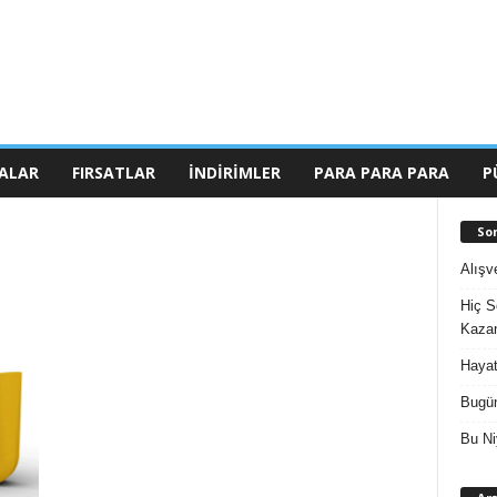
ALAR
FIRSATLAR
İNDIRIMLER
PARA PARA PARA
P
So
Alışv
Hiç S
Kazan
Hayat
Bugün
Bu Ni