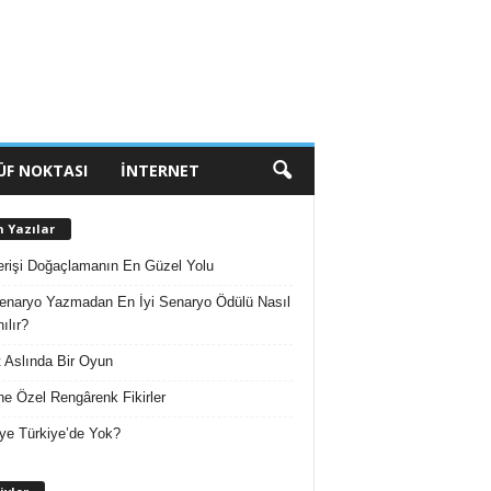
ÜF NOKTASI
İNTERNET
n Yazılar
erişi Doğaçlamanın En Güzel Yolu
enaryo Yazmadan En İyi Senaryo Ödülü Nasıl
ılır?
 Aslında Bir Oyun
e Özel Rengârenk Fikirler
ye Türkiye’de Yok?
A