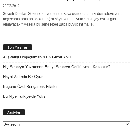
20/12/2012
Sevgili Dostlar, Göktürk-2 uydusunu uzaya gönderdiğimizi dün televizyonda
heyecanla anlatan spiker doğru söylüyordu: "Artık hiçbir şey eskisi gibi
olmayacak." Mesela bu sene Noel Baba büyük ihtimalle...
Son Yazılar
Alışverişi Doğaçlamanın En Güzel Yolu
Hiç Senaryo Yazmadan En İyi Senaryo Ödülü Nasıl Kazanılır?
Hayat Aslında Bir Oyun
Bugüne Özel Rengârenk Fikirler
Bu Niye Türkiye’de Yok?
A
Arşivler
r
ş
i
v