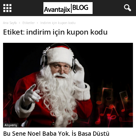
Ana Sayfa
Etiketler
Indirim için kupon kodu
Etiket: indirim için kupon kodu
Alışveriş
Bu Sene Noel Baba Yok, İş Başa Düştü