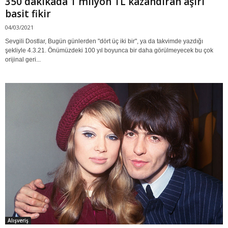
350 dakikada 1 milyon TL kazandıran aşırı
basit fikir
04/03/2021
Sevgili Dostlar, Bugün günlerden "dört üç iki bir", ya da takvimde yazdığı
şekliyle 4.3.21. Önümüzdeki 100 yıl boyunca bir daha görülmeyecek bu çok
orijinal geri...
Alışveriş