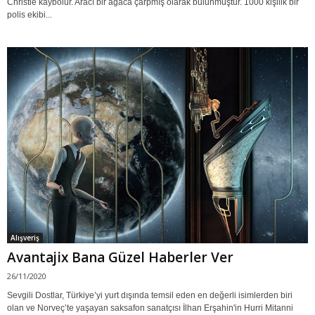
Christie kaybolur. Aracı bir ağaca çarpmış olarak bulunmuştur. 1000 kişilik bir
polis ekibi...
Alışveriş
Avantajix Bana Güzel Haberler Ver
26/11/2020
Sevgili Dostlar, Türkiye’yi yurt dışında temsil eden en değerli isimlerden biri
olan ve Norveç’te yaşayan saksafon sanatçısı İlhan Erşahin'in Hurri Mitanni