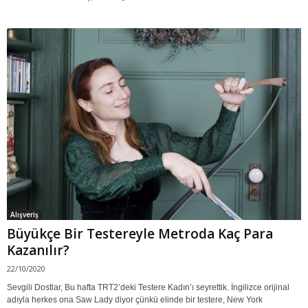
Alışveriş
Büyükçe Bir Testereyle Metroda Kaç Para
Kazanılır?
22/10/2020
Sevgili Dostlar, Bu hafta TRT2’deki Testere Kadın’ı seyrettik. İngilizce orijinal
adıyla herkes ona Saw Lady diyor çünkü elinde bir testere, New York