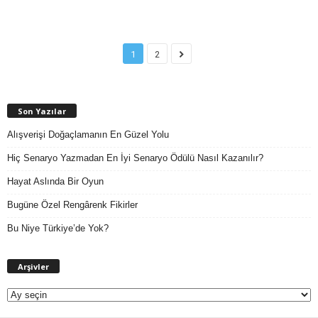
1
2
Son Yazılar
Alışverişi Doğaçlamanın En Güzel Yolu
Hiç Senaryo Yazmadan En İyi Senaryo Ödülü Nasıl Kazanılır?
Hayat Aslında Bir Oyun
Bugüne Özel Rengârenk Fikirler
Bu Niye Türkiye’de Yok?
A
Arşivler
r
ş
i
v