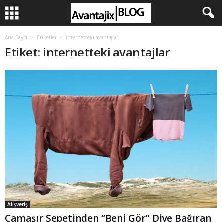
Ana Sayfa
Etiketler
Internetteki avantajlar
Etiket: internetteki avantajlar
Alışveriş
Çamaşır Sepetinden “Beni Gör” Diye Bağıran