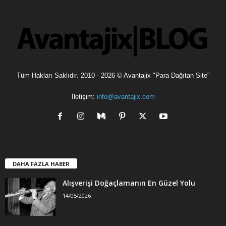
l
e
r
Tüm Hakları Saklıdır. 2010 - 2026 © Avantajix "Para Dağıtan Site"
İletişim:
info@avantajix.com
DAHA FAZLA HABER
Alışverişi Doğaçlamanın En Güzel Yolu
14/05/2026