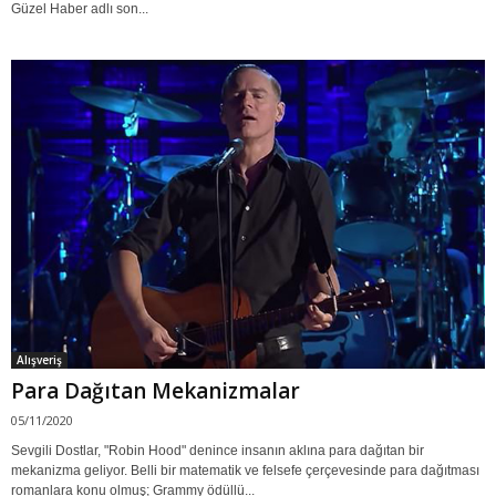
Güzel Haber adlı son...
Alışveriş
Para Dağıtan Mekanizmalar
05/11/2020
Sevgili Dostlar, "Robin Hood" denince insanın aklına para dağıtan bir
mekanizma geliyor. Belli bir matematik ve felsefe çerçevesinde para dağıtması
romanlara konu olmuş; Grammy ödüllü...