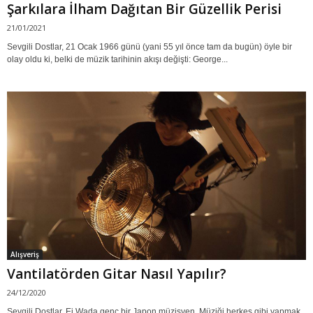
Şarkılara İlham Dağıtan Bir Güzellik Perisi
21/01/2021
Sevgili Dostlar, 21 Ocak 1966 günü (yani 55 yıl önce tam da bugün) öyle bir
olay oldu ki, belki de müzik tarihinin akışı değişti: George...
Alışveriş
Vantilatörden Gitar Nasıl Yapılır?
24/12/2020
Sevgili Dostlar, Ei Wada genç bir Japon müzisyen. Müziği herkes gibi yapmak