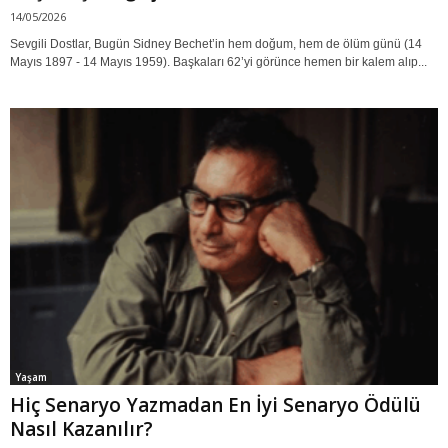
14/05/2026
Sevgili Dostlar, Bugün Sidney Bechet’in hem doğum, hem de ölüm günü (14
Mayıs 1897 - 14 Mayıs 1959). Başkaları 62’yi görünce hemen bir kalem alıp...
Yaşam
Hiç Senaryo Yazmadan En İyi Senaryo Ödülü
Nasıl Kazanılır?