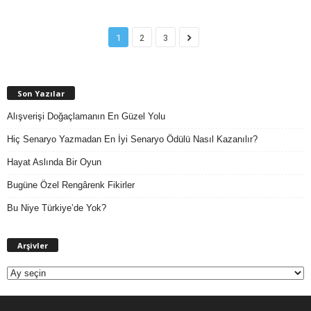
1
2
3
Son Yazılar
Alışverişi Doğaçlamanın En Güzel Yolu
Hiç Senaryo Yazmadan En İyi Senaryo Ödülü Nasıl Kazanılır?
Hayat Aslında Bir Oyun
Bugüne Özel Rengârenk Fikirler
Bu Niye Türkiye’de Yok?
A
Arşivler
r
ş
i
v
l