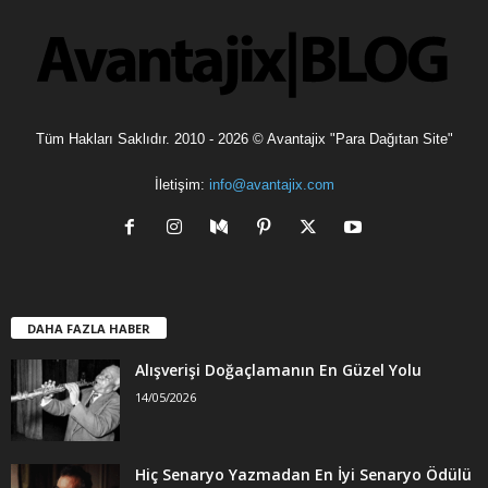
e
r
Tüm Hakları Saklıdır. 2010 - 2026 © Avantajix "Para Dağıtan Site"
İletişim:
info@avantajix.com
DAHA FAZLA HABER
Alışverişi Doğaçlamanın En Güzel Yolu
14/05/2026
Hiç Senaryo Yazmadan En İyi Senaryo Ödülü