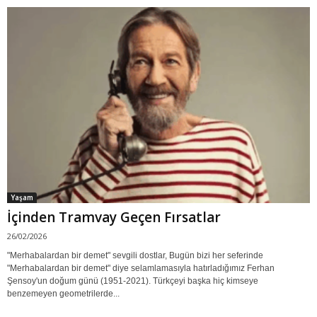
Yaşam
İçinden Tramvay Geçen Fırsatlar
26/02/2026
"Merhabalardan bir demet" sevgili dostlar, Bugün bizi her seferinde
"Merhabalardan bir demet" diye selamlamasıyla hatırladığımız Ferhan
Şensoy'un doğum günü (1951-2021). Türkçeyi başka hiç kimseye
benzemeyen geometrilerde...