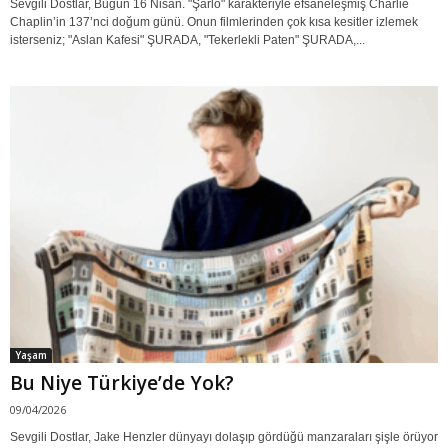
Sevgili Dostlar, Bugün 16 Nisan. "Şarlo" karakteriyle efsaneleşmiş Charlie
Chaplin’in 137’nci doğum günü. Onun filmlerinden çok kısa kesitler izlemek
isterseniz; "Aslan Kafesi" ŞURADA, "Tekerlekli Paten" ŞURADA,...
Yaşam
Bu Niye Türkiye’de Yok?
09/04/2026
Sevgili Dostlar, Jake Henzler dünyayı dolaşıp gördüğü manzaraları şişle örüyor