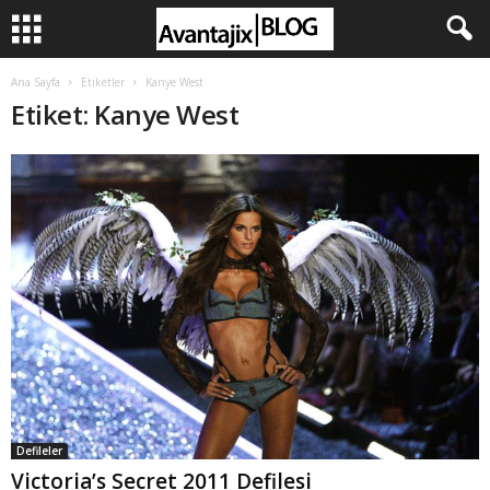
Ana Sayfa
Etiketler
Kanye West
Etiket: Kanye West
Defileler
Victoria’s Secret 2011 Defilesi