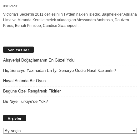
08/12/2011
Victoria's Secret'in 2011 defilesini NTV'den naklen izledik. Başmelekler Adriana
Lima ve Miranda Kerr ile melek arkadaşları Alessandra Ambrosio, Doutzen
Kroes, Behati Prinsloo, Candice Swanepoel,...
Son Yazılar
Alışverişi Doğaçlamanın En Güzel Yolu
Hiç Senaryo Yazmadan En İyi Senaryo Ödülü Nasıl Kazanılır?
Hayat Aslında Bir Oyun
Bugüne Özel Rengârenk Fikirler
Bu Niye Türkiye’de Yok?
A
Arşivler
r
ş
i
v