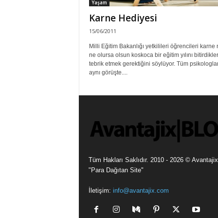
Yaşam
Karne Hediyesi
15/06/2011
Milli Eğitim Bakanlığı yetkilileri öğrencileri karne 
ne olursa olsun koskoca bir eğitim yılını bitirdikler
tebrik etmek gerektiğini söylüyor. Tüm psikologla
aynı görüşte....
Tüm Hakları Saklıdır. 2010 - 2026 © Avantajix
"Para Dağıtan Site"
İletişim:
info@avantajix.com