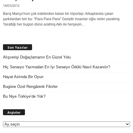
14/05/2012
Barış Manço'nun çok eskilerden kalan bir röportajı: Arkaplanda çalan
şarkılardan biri bu: "Para Para Para" Gariptir insanlar oğlu neler yaratmış
Yarattığı her bugün dünü aratmış Aklı ile herşeyin...
Son Yazılar
Alışverişi Doğaçlamanın En Güzel Yolu
Hiç Senaryo Yazmadan En İyi Senaryo Ödülü Nasıl Kazanılır?
Hayat Aslında Bir Oyun
Bugüne Özel Rengârenk Fikirler
Bu Niye Türkiye’de Yok?
A
Arşivler
r
ş
i
v