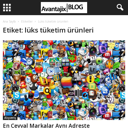
Ana Sayfa
Etiketler
Lüks tüketim ürünleri
Etiket: lüks tüketim ürünleri
Alışveriş
En Cevval Markalar Aynı Adreste