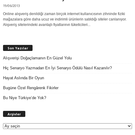
19/06/2013
Online alışveriş denildiği zaman birçok internet kullanıcısının zihninde fiziki
mağazalara göre daha ucuz ve indirimli ürünlerin satıldığı siteler canlanıyor.
Alışveriş sitelerindeki avantajlı fiyatlarının tüketicileri...
Son Yazılar
Alışverişi Doğaçlamanın En Güzel Yolu
Hiç Senaryo Yazmadan En İyi Senaryo Ödülü Nasıl Kazanılır?
Hayat Aslında Bir Oyun
Bugüne Özel Rengârenk Fikirler
Bu Niye Türkiye’de Yok?
A
Arşivler
r
ş
i
v