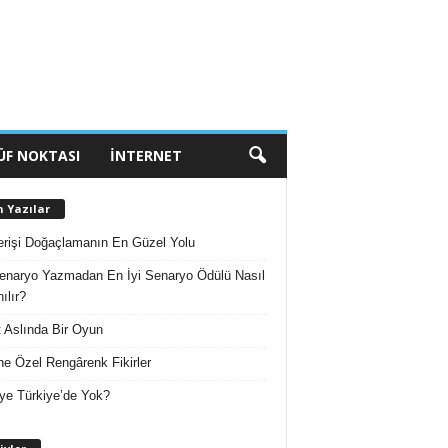
ÜF NOKTASI
İNTERNET
n Yazılar
erişi Doğaçlamanın En Güzel Yolu
enaryo Yazmadan En İyi Senaryo Ödülü Nasıl
ılır?
 Aslında Bir Oyun
e Özel Rengârenk Fikirler
ye Türkiye’de Yok?
A