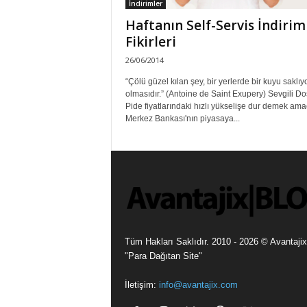
İndirimler
Haftanın Self-Servis İndirim
Fikirleri
26/06/2014
“Çölü güzel kılan şey, bir yerlerde bir kuyu saklıy
olmasıdır.” (Antoine de Saint Exupery) Sevgili Dos
Pide fiyatlarındaki hızlı yükselişe dur demek ama
Merkez Bankası'nın piyasaya...
Tüm Hakları Saklıdır. 2010 - 2026 © Avantajix
"Para Dağıtan Site"
İletişim:
info@avantajix.com