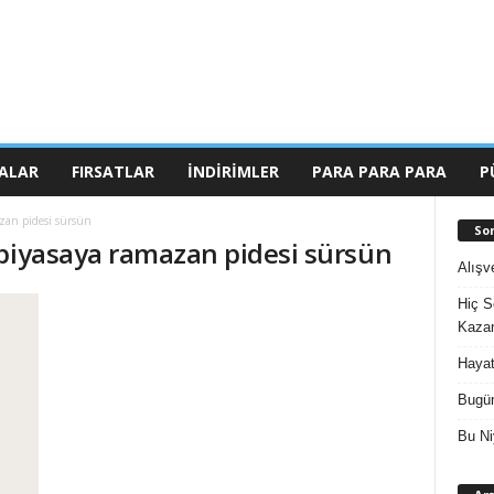
ALAR
FIRSATLAR
İNDIRIMLER
PARA PARA PARA
P
zan pidesi sürsün
So
 piyasaya ramazan pidesi sürsün
Alışv
Hiç S
Kazan
Hayat
Bugün
Bu Ni