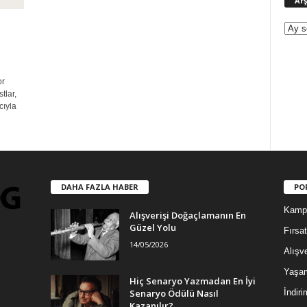
Arş
or
tlar,
cıyla
DAHA FAZLA HABER
PO
Kamp
Alışverişi Doğaçlamanın En
Güzel Yolu
Fırsat
14/05/2026
Alışve
Yaşa
Hiç Senaryo Yazmadan En İyi
Senaryo Ödülü Nasıl
İndiri
Kazanılır?