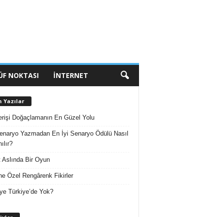
ÜF NOKTASI
İNTERNET
n Yazılar
erişi Doğaçlamanın En Güzel Yolu
enaryo Yazmadan En İyi Senaryo Ödülü Nasıl
ılır?
 Aslında Bir Oyun
e Özel Rengârenk Fikirler
ye Türkiye’de Yok?
A