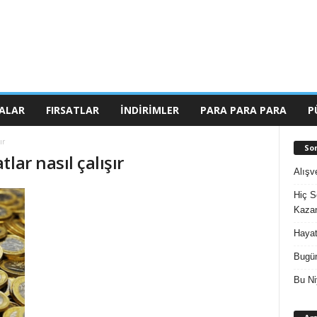
ALAR
FIRSATLAR
İNDIRIMLER
PARA PARA PARA
P
ır
So
lar nasıl çalışır
Alışv
Hiç S
Kazan
Hayat
Bugün
Bu Ni