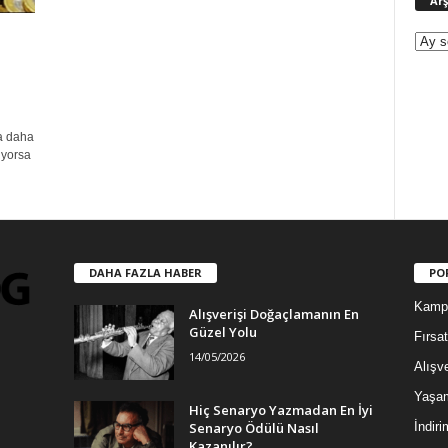
Arş
a daha
iyorsa
DAHA FAZLA HABER
PO
Kamp
Alışverişi Doğaçlamanın En
Güzel Yolu
Fırsat
14/05/2026
Alışve
Yaşa
Hiç Senaryo Yazmadan En İyi
Senaryo Ödülü Nasıl
İndiri
Kazanılır?