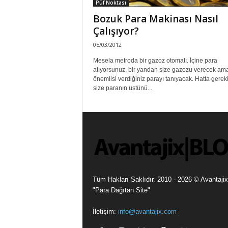
Püf Noktası
Bozuk Para Makinası Nasıl
Çalışıyor?
05/03/2012
Mesela metroda bir gazoz otomatı. İçine para
atıyorsunuz, bir yandan size gazozu verecek am
önemlisi verdiğiniz parayı tanıyacak. Hatta gerek
size paranın üstünü...
Tüm Hakları Saklıdır. 2010 - 2026 © Avantajix
"Para Dağıtan Site"
İletişim:
info@avantajix.com