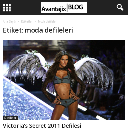
Ana Sayfa
Etiketler
Moda defileleri
Etiket: moda defileleri
Defileler
Victoria’s Secret 2011 Defilesi