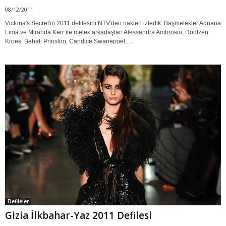
08/12/2011
Victoria's Secret'in 2011 defilesini NTV'den naklen izledik. Başmelekler Adriana
Lima ve Miranda Kerr ile melek arkadaşları Alessandra Ambrosio, Doutzen
Kroes, Behati Prinsloo, Candice Swanepoel,...
Defileler
Gizia İlkbahar-Yaz 2011 Defilesi