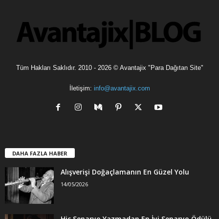
l
e
r
Tüm Hakları Saklıdır. 2010 - 2026 © Avantajix "Para Dağıtan Site"
İletişim:
info@avantajix.com
DAHA FAZLA HABER
Alışverişi Doğaçlamanın En Güzel Yolu
14/05/2026
Hiç Senaryo Yazmadan En İyi Senaryo Ödülü