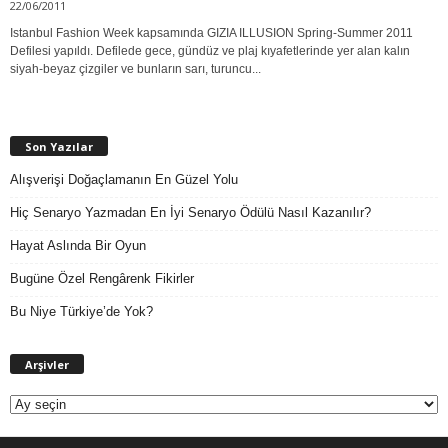
22/06/2011
Istanbul Fashion Week kapsamında GIZIA ILLUSION Spring-Summer 2011
Defilesi yapıldı. Defilede gece, gündüz ve plaj kıyafetlerinde yer alan kalın
siyah-beyaz çizgiler ve bunların sarı, turuncu...
Son Yazılar
Alışverişi Doğaçlamanın En Güzel Yolu
Hiç Senaryo Yazmadan En İyi Senaryo Ödülü Nasıl Kazanılır?
Hayat Aslında Bir Oyun
Bugüne Özel Rengârenk Fikirler
Bu Niye Türkiye’de Yok?
A
Arşivler
r
ş
i
v