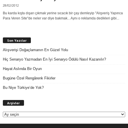
28/02/2012
Bu karda kışta dışarı çıkmak yerine sıcacık bir çay demleyip "Alışveriş Yapınca
Para Veren Site"de neler var diye bakmak... Aynı o reklamda dedikleri gibi...
Son Yazılar
Alışverişi Doğaçlamanın En Güzel Yolu
Hiç Senaryo Yazmadan En İyi Senaryo Ödülü Nasıl Kazanılır?
Hayat Aslında Bir Oyun
Bugüne Özel Rengârenk Fikirler
Bu Niye Türkiye’de Yok?
A
Arşivler
r
ş
i
v
l