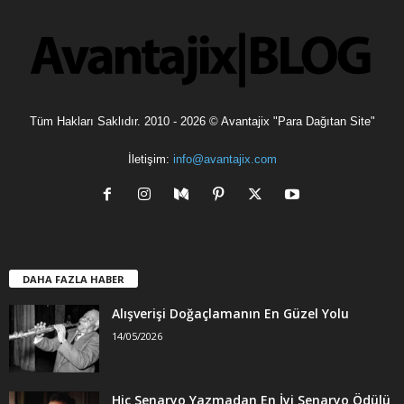
e
r
Tüm Hakları Saklıdır. 2010 - 2026 © Avantajix "Para Dağıtan Site"
İletişim:
info@avantajix.com
DAHA FAZLA HABER
Alışverişi Doğaçlamanın En Güzel Yolu
14/05/2026
Hiç Senaryo Yazmadan En İyi Senaryo Ödülü