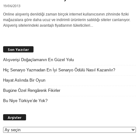
19/06/2013
Online alışveriş denildiği zaman birçok internet kullanıcısının zihninde fiziki
mağazalara göre daha ucuz ve indirimli ürünlerin satıldığı siteler canlanıyor.
Alışveriş sitelerindeki avantajlı fiyatlarının tüketicileri...
Son Yazılar
Alışverişi Doğaçlamanın En Güzel Yolu
Hiç Senaryo Yazmadan En İyi Senaryo Ödülü Nasıl Kazanılır?
Hayat Aslında Bir Oyun
Bugüne Özel Rengârenk Fikirler
Bu Niye Türkiye’de Yok?
A
Arşivler
r
ş
i
v