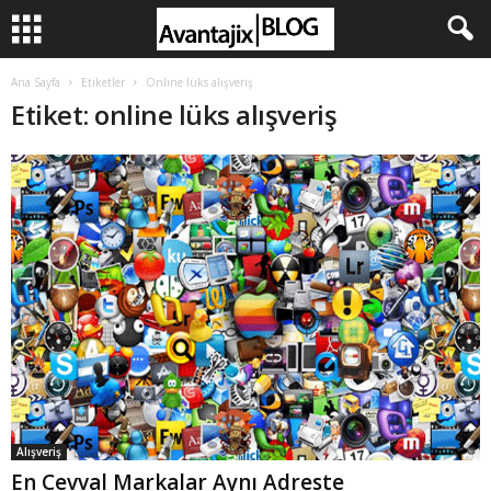
Ana Sayfa
Etiketler
Online lüks alışveriş
Etiket: online lüks alışveriş
Alışveriş
En Cevval Markalar Aynı Adreste