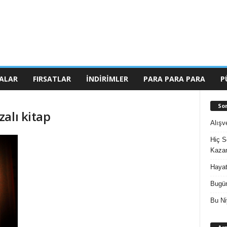
ALAR
FIRSATLAR
İNDIRIMLER
PARA PARA PARA
P
So
alı kitap
Alışv
Hiç S
Kazan
Hayat
Bugün
Bu Ni