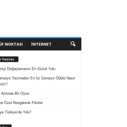
ÜF NOKTASI
İNTERNET
n Yazılar
erişi Doğaçlamanın En Güzel Yolu
enaryo Yazmadan En İyi Senaryo Ödülü Nasıl
ılır?
 Aslında Bir Oyun
e Özel Rengârenk Fikirler
ye Türkiye’de Yok?
A