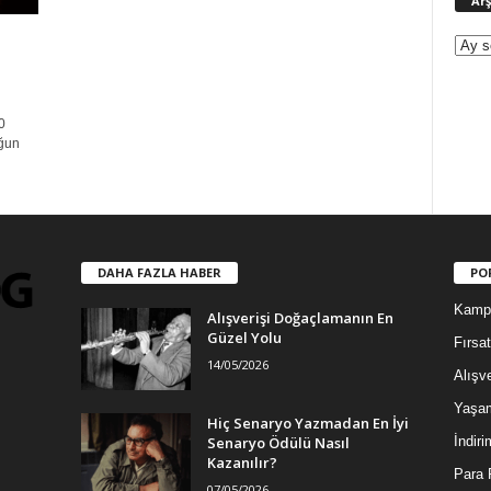
Arş
0
uğun
DAHA FAZLA HABER
PO
Kamp
Alışverişi Doğaçlamanın En
Güzel Yolu
Fırsat
14/05/2026
Alışve
Yaşa
Hiç Senaryo Yazmadan En İyi
Senaryo Ödülü Nasıl
İndiri
Kazanılır?
Para 
07/05/2026