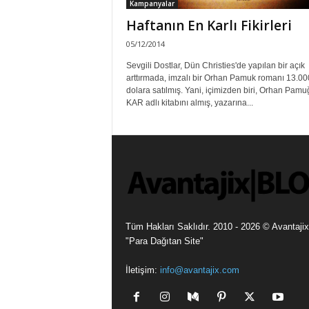
Kampanyalar
Haftanın En Karlı Fikirleri
05/12/2014
Sevgili Dostlar, Dün Christies'de yapılan bir açık
arttırmada, imzalı bir Orhan Pamuk romanı 13.00
dolara satılmış. Yani, içimizden biri, Orhan Pam
KAR adlı kitabını almış, yazarına...
Tüm Hakları Saklıdır. 2010 - 2026 © Avantajix
"Para Dağıtan Site"
İletişim:
info@avantajix.com