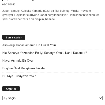
03/07/2012
Japon sanatçı Keisuke Yamada güzel bir fikir bulmuş. Muzları heykele
çeviriyor. Heykeller çürüyene kadar sergilenebiliyor. Hem sanatın yenilebilen
şekli olarak benzersiz bir disiplin, hem de...
Son Yazılar
Alışverişi Doğaçlamanın En Güzel Yolu
Hiç Senaryo Yazmadan En İyi Senaryo Ödülü Nasıl Kazanılır?
Hayat Aslında Bir Oyun
Bugüne Özel Rengârenk Fikirler
Bu Niye Türkiye’de Yok?
A
Arşivler
r
ş
i
v