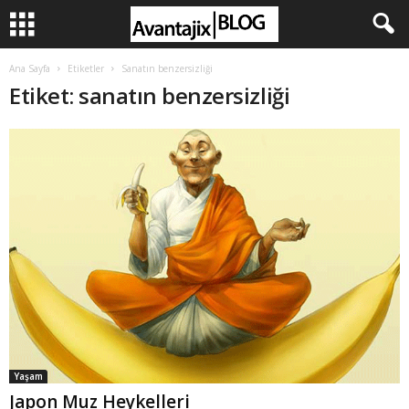
Ana Sayfa
Etiketler
Sanatın benzersizliği
Etiket: sanatın benzersizliği
Yaşam
Japon Muz Heykelleri