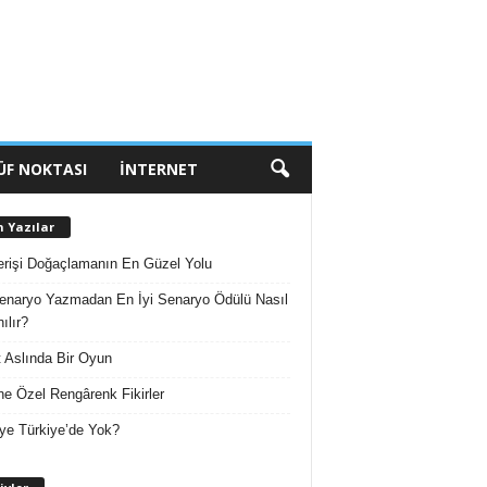
ÜF NOKTASI
İNTERNET
n Yazılar
erişi Doğaçlamanın En Güzel Yolu
enaryo Yazmadan En İyi Senaryo Ödülü Nasıl
ılır?
 Aslında Bir Oyun
e Özel Rengârenk Fikirler
ye Türkiye’de Yok?
A