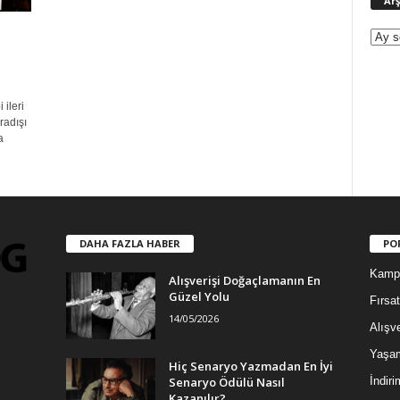
Arş
 ileri
radışı
a
DAHA FAZLA HABER
PO
Kamp
Alışverişi Doğaçlamanın En
Güzel Yolu
Fırsat
14/05/2026
Alışve
Yaşa
Hiç Senaryo Yazmadan En İyi
Senaryo Ödülü Nasıl
İndiri
Kazanılır?