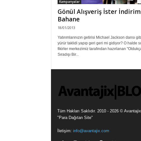
Kampanyalar
Gönül Alışveriş İster İndirim
Bahane
18/01/2013
Yatırımlarınızın getirisi Michael Jackson dansı gibi
yürür taklidi yapıp geri geri mi gidiyor? O halde sı
fikirler merkezimiz tarafından hazırlanan "Oldukç
Sıradışı Bir...
Tüm Hakları Saklıdır. 2010 - 2026 © Avantajix
"Para Dağıtan Site"
İletişim:
info@avantajix.com