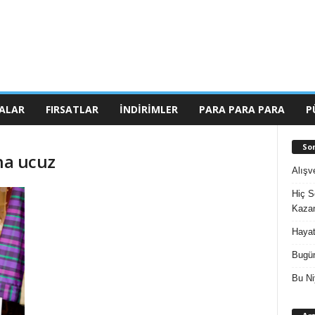
ALAR
FIRSATLAR
İNDIRIMLER
PARA PARA PARA
P
So
aha ucuz
Alışv
Hiç S
Kazan
Hayat
Bugün
Bu Ni