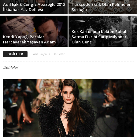
Adil Işık & Cengiz Abazoğlu 2012
Türkçede Eksik Olan Kelimeler
İlkbahar-Yaz Defilesi
Sözlüğü
Kek Kartonunu Kekten Pahalı
Kendi Yaptığı Paraları
Satma Fikrini Satıp Milyoner
Harcayarak Yaşayan Adam
Olan Genç
DEFILELER
Ana Sayfa
Defileler
Defileler