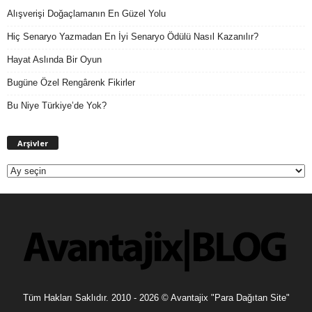
Alışverişi Doğaçlamanın En Güzel Yolu
Hiç Senaryo Yazmadan En İyi Senaryo Ödülü Nasıl Kazanılır?
Hayat Aslında Bir Oyun
Bugüne Özel Rengârenk Fikirler
Bu Niye Türkiye’de Yok?
A
Arşivler
r
ş
i
v
l
e
r
Tüm Hakları Saklıdır. 2010 - 2026 © Avantajix "Para Dağıtan Site"