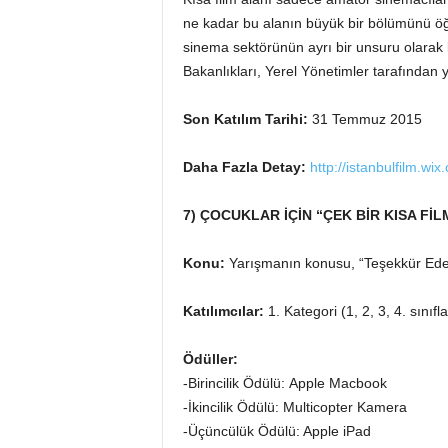
ne kadar bu alanın büyük bir bölümünü öğr
sinema sektörünün ayrı bir unsuru olarak k
Bakanlıkları, Yerel Yönetimler tarafından 
Son Katılım Tarihi:
31 Temmuz 2015
Daha Fazla Detay:
http://istanbulfilm.wix
7) ÇOCUKLAR İÇİN “ÇEK BİR KISA FİL
Konu:
Yarışmanın konusu, “Teşekkür Edec
Katılımcılar:
1. Kategori (1, 2, 3, 4. sınıfla
Ödüller:
-Birincilik Ödülü: Apple Macbook
-İkincilik Ödülü: Multicopter Kamera
-Üçüncülük Ödülü: Apple iPad