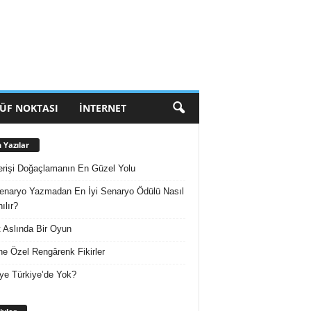
ÜF NOKTASI
İNTERNET
 Yazılar
erişi Doğaçlamanın En Güzel Yolu
enaryo Yazmadan En İyi Senaryo Ödülü Nasıl
ılır?
 Aslında Bir Oyun
e Özel Rengârenk Fikirler
ye Türkiye’de Yok?
Arşivler