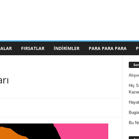
ALAR
FIRSATLAR
İNDIRIMLER
PARA PARA PARA
P
Son
Alışv
arı
Hiç S
Kazan
Hayat
Bugün
Bu Ni