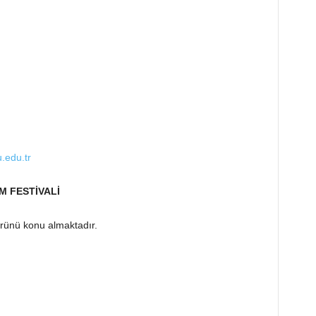
u.edu.tr
M FESTİVALİ
rünü konu almaktadır.