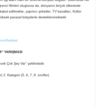
enci filmleri oluştursa da, dünyanın birçok ülkesinde
abul edilmekte, yapımcı şirketler, TV kanalları, Kültür
yüksek parasal bütçelerle desteklenmektedir.
.com/festival
M” YARIŞMASI
ek Çok Şey Var” şeklindedir.
r) 2. Kategori (5, 6, 7, 8. sınıflar)