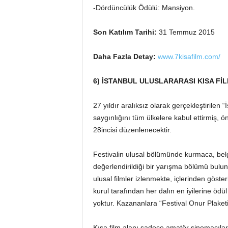
-Dördüncülük Ödülü: Mansiyon.
Son Katılım Tarihi:
31 Temmuz 2015
Daha Fazla Detay:
www.7kisafilm.com/
6) İSTANBUL ULUSLARARASI KISA Fİ
27 yıldır aralıksız olarak gerçekleştirilen 
saygınlığını tüm ülkelere kabul ettirmiş, ö
28incisi düzenlenecektir.
Festivalin ulusal bölümünde kurmaca, belg
değerlendirildiği bir yarışma bölümü bulun
ulusal filmler izlenmekte, içlerinden göste
kurul tarafından her dalın en iyilerine ödü
yoktur. Kazananlara “Festival Onur Plaketi
Kısa film alanı sadece amatör sinemacıları