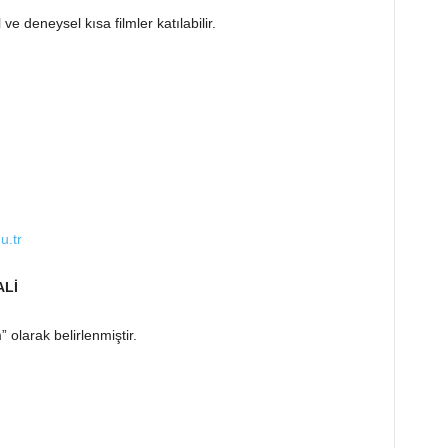
 deneysel kısa filmler katılabilir.
u.tr
ALİ
olarak belirlenmiştir.