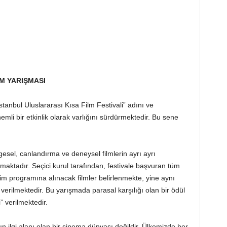
LM YARIŞMASI
“İstanbul Uluslararası Kısa Film Festivali” adını ve
nemli bir etkinlik olarak varlığını sürdürmektedir. Bu sene
esel, canlandırma ve deneysel filmlerin ayrı ayrı
maktadır. Seçici kurul tarafından, festivale başvuran tüm
rim programına alınacak filmler belirlenmekte, yine aynı
l verilmektedir. Bu yarışmada parasal karşılığı olan bir ödül
” verilmektedir.
n ilgi alanı olan bir sinema dünyası değildir. Ülkemizde her