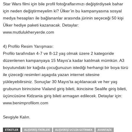
Star Wars filmi için bile profil fotoğraflarımızı değiştirdiysek bahar
için neden değiştirmeyelim ki? Ülker’in bu kampanyasına sosyal
medya hesapları ile bağlananlar arasında jürinin seçeceği 50 kişi
Ülker hediye paketi kazanacak. Detaylar:
www.mutlulukheryerde.com
4) Profilo Resim Yarışması:
Profilo tarafından 4-7 ve 8-12 yaş olmak üzere 2 kategoride
düzenlenen kampanyaya 15 Mayıs’a kadar katılmak mümkün. A3
boyutundaki bir kağıda çocuğunuzun istediği herhangi bir boya türü
ile çizeceği resimleri aşagıda yazan internet sitesine
yükleyebilirsiniz. Sonuçlar 30 Mayıs’ta açıklanacak ve her yaş
grubunun birincisine Vialand giriş bileti, ikincisine Sealife giriş bileti,
üçüncüsüne Kidzania giriş bileti armagan edilecek. Detaylar için:
www.benimprofilom.com
Sevgiyle Kalın.
ETIKETLER
ALIŞVERIŞ FIKIRLERI
ALIŞVERIŞI UCUZA GETIRMEK
AVANTAJIX