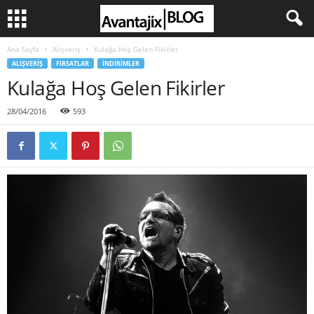
Ana Sayfa
Alışveriş
Kulağa Hoş Gelen Fikirler
ALIŞVERIŞ
FIRSATLAR
İNDIRIMLER
Kulağa Hoş Gelen Fikirler
28/04/2016
593