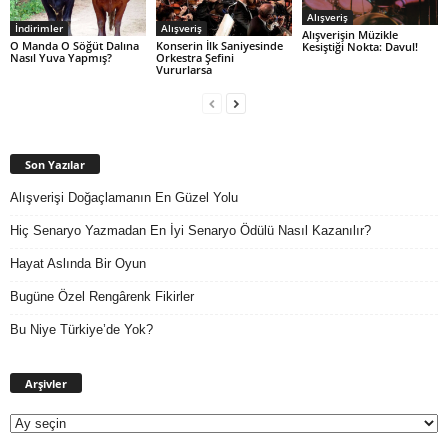
Alışveriş
İndirimler
Alışveriş
Alışverişin Müzikle
O Manda O Söğüt Dalına
Konserin İlk Saniyesinde
Kesiştiği Nokta: Davul!
Nasıl Yuva Yapmış?
Orkestra Şefini
Vururlarsa
Son Yazılar
Alışverişi Doğaçlamanın En Güzel Yolu
Hiç Senaryo Yazmadan En İyi Senaryo Ödülü Nasıl Kazanılır?
Hayat Aslında Bir Oyun
Bugüne Özel Rengârenk Fikirler
Bu Niye Türkiye’de Yok?
Arşivler
Arşivler