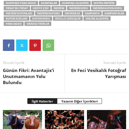
AVANTAJIX PARA IADESI
AVANTAJLAR
AVANTAJLI ALIŞVERIŞ
EKSTRA INDIRIM
FIRSAT BU FIRSAT
HEDIYE ÇEKI
INDIRIM
INDIRIM KODU
INDIRIM KUPON KODU
INDIRIM KUPONLARI
INDIRIM KUPONU
INDIRIMLER
KAMPANYA
KAMPANYALAR
KUPON KODLARI
KUPON KODU
ÖDÜLLÜ ÇEKILIŞLER
ONLINE ALIŞVERIŞ
PARA IADESI
SIRADIŞI FIKIRLER
Önceki İçerik
Sonraki İçerik
Günün Fikri: Avantajix’i
En Feci Vesikalık Fotoğraf
Unutmamanın Yolu
Yarışması
Bulundu
İlgili Haberler
Yazarın Diğer İçerikleri