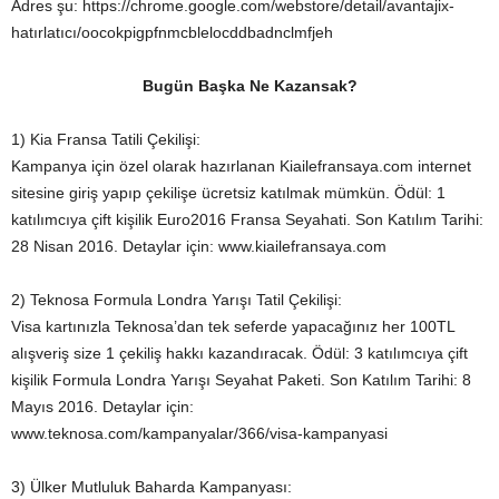
Adres şu: https://chrome.google.com/webstore/detail/avantajix-
hatırlatıcı/oocokpigpfnmcblelocddbadnclmfjeh
Bugün Başka Ne Kazansak?
1) Kia Fransa Tatili Çekilişi:
Kampanya için özel olarak hazırlanan Kiailefransaya.com internet
sitesine giriş yapıp çekilişe ücretsiz katılmak mümkün. Ödül: 1
katılımcıya çift kişilik Euro2016 Fransa Seyahati. Son Katılım Tarihi:
28 Nisan 2016. Detaylar için: www.kiailefransaya.com
2) Teknosa Formula Londra Yarışı Tatil Çekilişi:
Visa kartınızla Teknosa’dan tek seferde yapacağınız her 100TL
alışveriş size 1 çekiliş hakkı kazandıracak. Ödül: 3 katılımcıya çift
kişilik Formula Londra Yarışı Seyahat Paketi. Son Katılım Tarihi: 8
Mayıs 2016. Detaylar için:
www.teknosa.com/kampanyalar/366/visa-kampanyasi
3) Ülker Mutluluk Baharda Kampanyası: