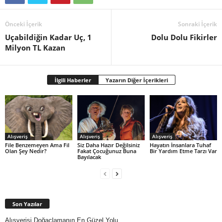
Önceki İçerik
Sonraki İçerik
Uçabildiğin Kadar Uç, 1
Dolu Dolu Fikirler
Milyon TL Kazan
İlgili Haberler
Yazarın Diğer İçerikleri
Alışveriş
Alışveriş
Alışveriş
File Benzemeyen Ama Fil
Siz Daha Hazır Değilsiniz
Hayatın İnsanlara Tuhaf
Olan Şey Nedir?
Fakat Çocuğunuz Buna
Bir Yardım Etme Tarzı Var
Bayılacak
Son Yazılar
Alışverişi Doğaçlamanın En Güzel Yolu