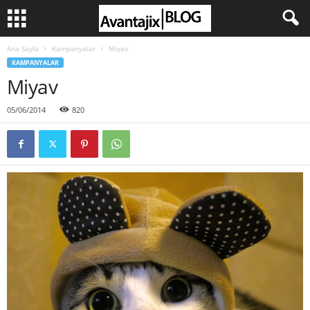
Ana Sayfa
Kampanyalar
Miyav
KAMPANYALAR
Miyav
05/06/2014
820