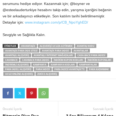
serumunu hediye ediyor. Kazanmak için; @boyner ve
@esteelauderturkiye hesabını takip edin, yarışma içeriğini beğenin
ve bir arkadaşınızı etiketleyin. Son katılım tarihi belirtilmemiştir.
Detaylar için:
www.instagram.com/p/CB_NpoYghED/
Sevgiyle ve Sağlıkla Kalın.
ETIKETLER
#AVANTAJIX
ALIŞVERIŞI UCUZA GETIRMEK
AVANTAJ KODU
AVANTAJIX PARA IADE SITESI
AVANTAJIX PARA IADESI
AVANTAJLAR
AVANTAJLI ALIŞVERIŞ
AVANTAJLI INTERNET MAĞAZALARI
CASH-BACK PARA IADESI
CASHBACK
CASHBACK PARA IADESI
INDIRIM KUPON KODLARI
INDIRIM KUPONLARI
INDIRIMLI ALIŞVERIŞ
KAMPANYA
KAMPANYA KODLARI
KAMPANYALAR
PARA IADELI ALIŞVERIŞ
PARA IADESI
PARA IADESI AVANTAJIX'TE
PARA KAZANMAK
UCUZ ONLINE ALIŞVERIŞ
ZEKICE ALIŞVERIŞ
Önceki İçerik
Sonraki İçerik
Bitmesin Diye Dua
3 Şey Biliyorum 4 Kılana