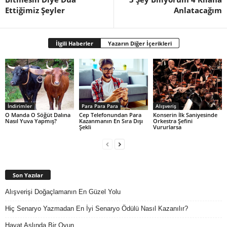
Ettiğimiz Şeyler
Anlatacağım
İlgili Haberler
Yazarın Diğer İçerikleri
İndirimler
Para Para Para
Alışveriş
O Manda O Söğüt Dalına
Cep Telefonundan Para
Konserin İlk Saniyesinde
Nasıl Yuva Yapmış?
Kazanmanın En Sıra Dışı
Orkestra Şefini
Şekli
Vururlarsa
Son Yazılar
Alışverişi Doğaçlamanın En Güzel Yolu
Hiç Senaryo Yazmadan En İyi Senaryo Ödülü Nasıl Kazanılır?
Hayat Aslında Bir Oyun