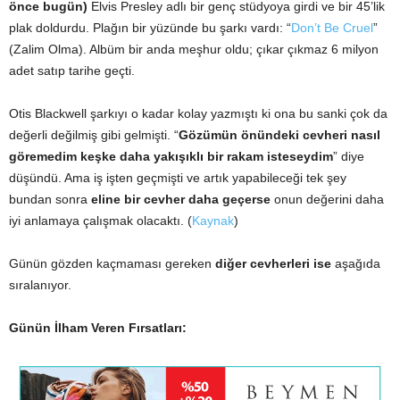
önce bugün)
Elvis Presley adlı bir genç stüdyoya girdi ve bir 45’lik
plak doldurdu. Plağın bir yüzünde bu şarkı vardı: “
Don’t Be Cruel
”
(Zalim Olma). Albüm bir anda meşhur oldu; çıkar çıkmaz 6 milyon
adet satıp tarihe geçti.
Otis Blackwell şarkıyı o kadar kolay yazmıştı ki ona bu sanki çok da
değerli değilmiş gibi gelmişti. “
Gözümün önündeki cevheri nasıl
göremedim keşke daha yakışıklı bir rakam isteseydim
” diye
düşündü. Ama iş işten geçmişti ve artık yapabileceği tek şey
bundan sonra
eline bir cevher daha geçerse
onun değerini daha
iyi anlamaya çalışmak olacaktı. (
Kaynak
)
Günün gözden kaçmaması gereken
diğer cevherleri ise
aşağıda
sıralanıyor.
Günün İlham Veren Fırsatları: