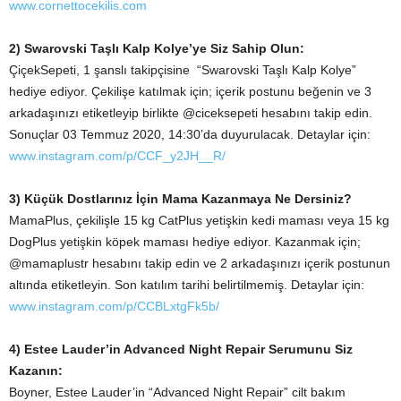
www.cornettocekilis.com
2) Swarovski Taşlı Kalp Kolye’ye Siz Sahip Olun:
ÇiçekSepeti, 1 şanslı takipçisine “Swarovski Taşlı Kalp Kolye”
hediye ediyor. Çekilişe katılmak için; içerik postunu beğenin ve 3
arkadaşınızı etiketleyip birlikte @ciceksepeti hesabını takip edin.
Sonuçlar 03 Temmuz 2020, 14:30’da duyurulacak. Detaylar için:
www.instagram.com/p/CCF_y2JH__R/
3) Küçük Dostlarınız İçin Mama Kazanmaya Ne Dersiniz?
MamaPlus, çekilişle 15 kg CatPlus yetişkin kedi maması veya 15 kg
DogPlus yetişkin köpek maması hediye ediyor. Kazanmak için;
@mamaplustr hesabını takip edin ve 2 arkadaşınızı içerik postunun
altında etiketleyin. Son katılım tarihi belirtilmemiş. Detaylar için:
www.instagram.com/p/CCBLxtgFk5b/
4) Estee Lauder’in Advanced Night Repair Serumunu Siz
Kazanın:
Boyner, Estee Lauder’in “Advanced Night Repair” cilt bakım