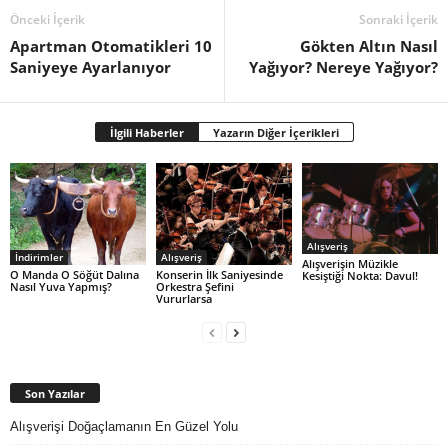
Önceki İçerik
Sonraki İçerik
Apartman Otomatikleri 10
Gökten Altın Nasıl
Saniyeye Ayarlanıyor
Yağıyor? Nereye Yağıyor?
İlgili Haberler
Yazarın Diğer İçerikleri
Alışveriş
İndirimler
Alışveriş
Alışverişin Müzikle
O Manda O Söğüt Dalına
Konserin İlk Saniyesinde
Kesiştiği Nokta: Davul!
Nasıl Yuva Yapmış?
Orkestra Şefini
Vururlarsa
Son Yazılar
Alışverişi Doğaçlamanın En Güzel Yolu