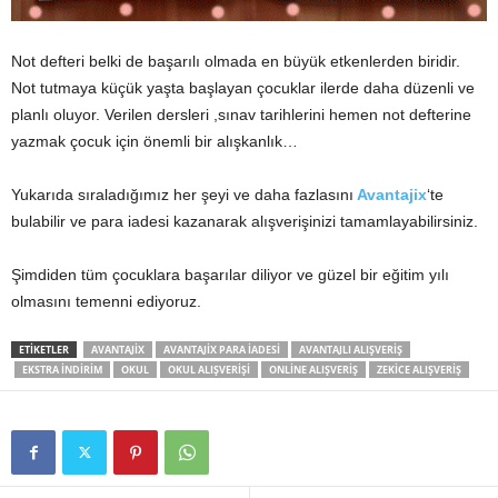
Not defteri belki de başarılı olmada en büyük etkenlerden biridir.
Not tutmaya küçük yaşta başlayan çocuklar ilerde daha düzenli ve
planlı oluyor. Verilen dersleri ,sınav tarihlerini hemen not defterine
yazmak çocuk için önemli bir alışkanlık…
Yukarıda sıraladığımız her şeyi ve daha fazlasını
Avantajix
‘te
bulabilir ve para iadesi kazanarak alışverişinizi tamamlayabilirsiniz.
Şimdiden tüm çocuklara başarılar diliyor ve güzel bir eğitim yılı
olmasını temenni ediyoruz.
ETIKETLER
AVANTAJIX
AVANTAJIX PARA IADESI
AVANTAJLI ALIŞVERIŞ
EKSTRA INDIRIM
OKUL
OKUL ALIŞVERIŞI
ONLINE ALIŞVERIŞ
ZEKICE ALIŞVERIŞ