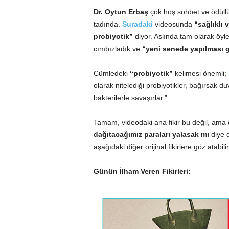
Dr. Oytun Erbaş
çok hoş sohbet ve ödüllü
tadında.
Şuradaki
videosunda
“sağlıklı
probiyotik”
diyor. Aslında tam olarak öy
cımbızladık ve
“yeni senede yapılması 
Cümledeki
“probiyotik”
kelimesi önemli;
olarak nitelediği probiyotikler, bağırsak 
bakterilerle savaşırlar.”
Tamam, videodaki ana fikir bu değil, ama d
dağıtacağımız paraları yalasak mı
diye d
aşağıdaki diğer orijinal fikirlere göz atabilir
Günün İlham Veren Fikirleri: