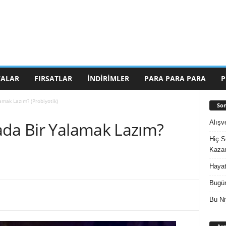
ALAR
FIRSATLAR
İNDIRIMLER
PARA PARA PARA
P
amak Lazım? (Probiyotik)
Son
Alışv
ada Bir Yalamak Lazım?
Hiç S
Kazan
Hayat
Bugün
Bu Ni