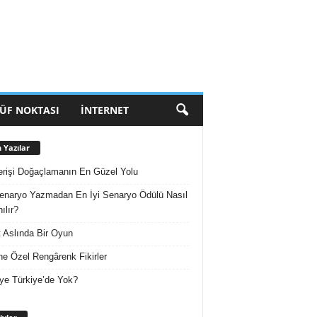
ÜF NOKTASI
İNTERNET
 Yazılar
erişi Doğaçlamanın En Güzel Yolu
enaryo Yazmadan En İyi Senaryo Ödülü Nasıl
ılır?
 Aslında Bir Oyun
e Özel Rengârenk Fikirler
ye Türkiye’de Yok?
Arşivler