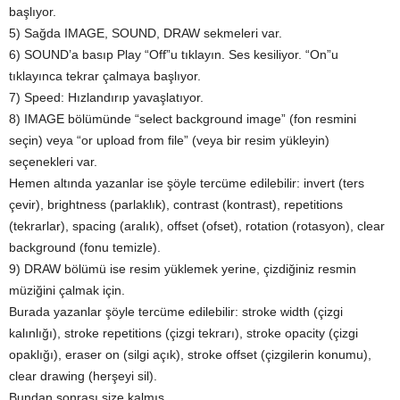
başlıyor.
5) Sağda IMAGE, SOUND, DRAW sekmeleri var.
6) SOUND’a basıp Play “Off”u tıklayın. Ses kesiliyor. “On”u
tıklayınca tekrar çalmaya başlıyor.
7) Speed: Hızlandırıp yavaşlatıyor.
8) IMAGE bölümünde “select background image” (fon resmini
seçin) veya “or upload from file” (veya bir resim yükleyin)
seçenekleri var.
Hemen altında yazanlar ise şöyle tercüme edilebilir: invert (ters
çevir), brightness (parlaklık), contrast (kontrast), repetitions
(tekrarlar), spacing (aralık), offset (ofset), rotation (rotasyon), clear
background (fonu temizle).
9) DRAW bölümü ise resim yüklemek yerine, çizdiğiniz resmin
müziğini çalmak için.
Burada yazanlar şöyle tercüme edilebilir: stroke width (çizgi
kalınlığı), stroke repetitions (çizgi tekrarı), stroke opacity (çizgi
opaklığı), eraser on (silgi açık), stroke offset (çizgilerin konumu),
clear drawing (herşeyi sil).
Bundan sonrası size kalmış.