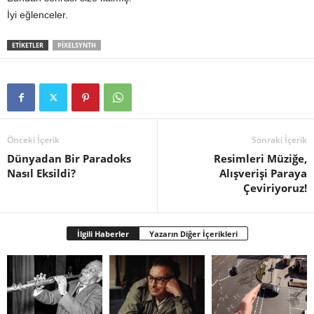
İyi eğlenceler.
ETIKETLER
PIXELSYNTH
Önceki İçerik
Sonraki İçerik
Dünyadan Bir Paradoks
Resimleri Müziğe,
Nasıl Eksildi?
Alışverişi Paraya
Çeviriyoruz!
İlgili Haberler
Yazarın Diğer İçerikleri