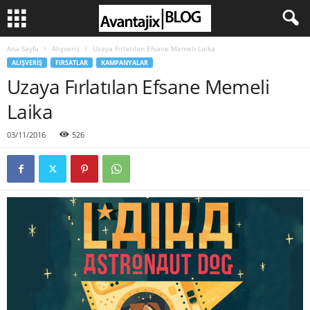
Ana Sayfa
Alışveriş
Uzaya Fırlatılan Efsane Memeli Laika
ALIŞVERIŞ
FIRSATLAR
KAMPANYALAR
Uzaya Fırlatılan Efsane Memeli
Laika
03/11/2016
526