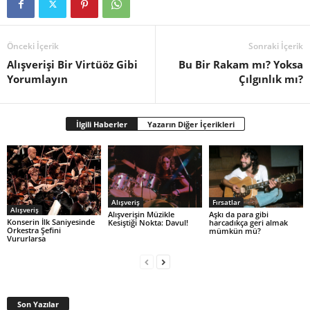
Önceki İçerik
Sonraki İçerik
Alışverişi Bir Virtüöz Gibi
Bu Bir Rakam mı? Yoksa
Yorumlayın
Çılgınlık mı?
İlgili Haberler
Yazarın Diğer İçerikleri
Alışveriş
Fırsatlar
Alışveriş
Alışverişin Müzikle
Aşkı da para gibi
Konserin İlk Saniyesinde
Kesiştiği Nokta: Davul!
harcadıkça geri almak
Orkestra Şefini
mümkün mü?
Vururlarsa
Son Yazılar