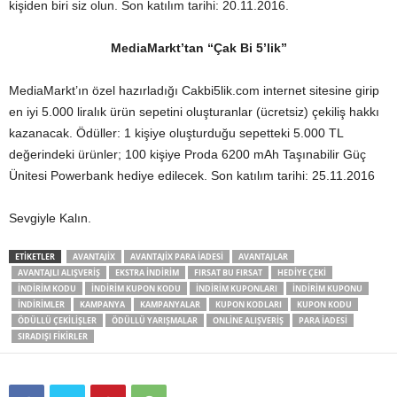
kişiden biri siz olun. Son katılım tarihi: 20.11.2016.
MediaMarkt’tan “Çak Bi 5’lik”
MediaMarkt’ın özel hazırladığı Cakbi5lik.com internet sitesine girip
en iyi 5.000 liralık ürün sepetini oluşturanlar (ücretsiz) çekiliş hakkı
kazanacak. Ödüller: 1 kişiye oluşturduğu sepetteki 5.000 TL
değerindeki ürünler; 100 kişiye Proda 6200 mAh Taşınabilir Güç
Ünitesi Powerbank hediye edilecek. Son katılım tarihi: 25.11.2016
Sevgiyle Kalın.
ETIKETLER
AVANTAJIX
AVANTAJIX PARA IADESI
AVANTAJLAR
AVANTAJLI ALIŞVERIŞ
EKSTRA INDIRIM
FIRSAT BU FIRSAT
HEDIYE ÇEKI
INDIRIM KODU
INDIRIM KUPON KODU
INDIRIM KUPONLARI
INDIRIM KUPONU
INDIRIMLER
KAMPANYA
KAMPANYALAR
KUPON KODLARI
KUPON KODU
ÖDÜLLÜ ÇEKILIŞLER
ÖDÜLLÜ YARIŞMALAR
ONLINE ALIŞVERIŞ
PARA IADESI
SIRADIŞI FIKIRLER