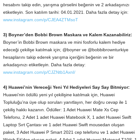
hesabını takip edin, yarışma görselini beğenin ve 2 arkadaşınızı
etiketleyin. Son katılım tarihi: 04.01.2021. Daha fazla detay için:
www.instagram.com/p/CJEA4ZTMsoT
3) Boyner’den Bobbi Brown Maskara ve Kalem Kazanabiliriz:
Boyner’in Bobbi Brown maskara ve mini fosforlu kalem hediye
edeceği çekilişe katılmak için; @boyner ve @bobbibrownturkiye
hesaplarını takip ederek yarışma içeriğini beğenin ve bir
arkadaşınızı etiketleyin. Daha fazla detay:
www.instagram.com/p/CJZNtb1AxnI/
4) Huawei’nin Vereceği Yeni Yıl Hediyeleri Say Say Bitmiyor:
Huawei’nin ödüllü yeni yıl çekilişine katılmak için, Huawei
Topluluğu’na üye olup soruları yanıtlayın, her doğru cevap ile 1
çekiliş hakkı kazanın. Ödüller: 1 Adet Huawei Mate Xs Cep
Telefonu, 2 Adet 1 adet Huawei Matebook X, 1 adet Huawei Swift
Laptop Sırt Çantası ve 1 adet Huawei Swift mousedan oluşan
paket, 3 Adet Huawei P Smart 2021 cep telefonu ve 1 adet Huawei
Watch Fit’den oluşan paket, 4 Adet 1 adet Huawei Matepad T10S, 1