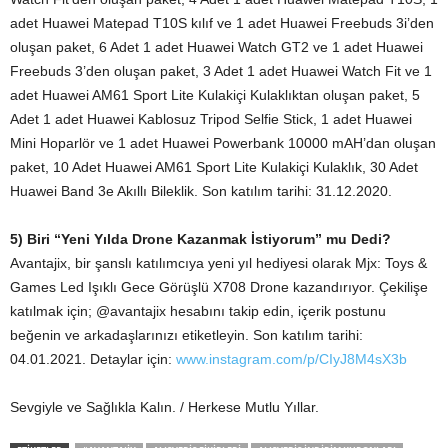
adet Huawei Matepad T10S kılıf ve 1 adet Huawei Freebuds 3i’den
oluşan paket, 6 Adet 1 adet Huawei Watch GT2 ve 1 adet Huawei
Freebuds 3’den oluşan paket, 3 Adet 1 adet Huawei Watch Fit ve 1
adet Huawei AM61 Sport Lite Kulakiçi Kulaklıktan oluşan paket, 5
Adet 1 adet Huawei Kablosuz Tripod Selfie Stick, 1 adet Huawei
Mini Hoparlör ve 1 adet Huawei Powerbank 10000 mAH’dan oluşan
paket, 10 Adet Huawei AM61 Sport Lite Kulakiçi Kulaklık, 30 Adet
Huawei Band 3e Akıllı Bileklik. Son katılım tarihi: 31.12.2020.
5) Biri “Yeni Yılda Drone Kazanmak İstiyorum” mu Dedi?
Avantajix, bir şanslı katılımcıya yeni yıl hediyesi olarak Mjx: Toys &
Games Led Işıklı Gece Görüşlü X708 Drone kazandırıyor. Çekilişe
katılmak için; @avantajix hesabını takip edin, içerik postunu
beğenin ve arkadaşlarınızı etiketleyin. Son katılım tarihi:
04.01.2021. Detaylar için:
www.instagram.com/p/CIyJ8M4sX3b
Sevgiyle ve Sağlıkla Kalın. / Herkese Mutlu Yıllar.