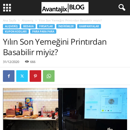
Ana Sayfa
Alışveriş
Yılın Son Yemeğini Printırdan Basabilir miyiz?
ALIŞVERIŞ
BEDAVA
FIRSATLAR
İNDIRIMLER
KAMPANYALAR
KUPON KODLARI
PARA PARA PARA
Yılın Son Yemeğini Printırdan
Basabilir miyiz?
31/12/2020
666