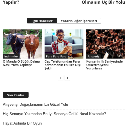
Yapılır?
Olmanın Uç Bir Yolu
İlgili Haberler
Yazarın Diğer İçerikleri
İndirimler
Para Para Para
Alışveriş
O Manda O Söğüt Dalına
Cep Telefonundan Para
Konserin İlk Saniyesinde
Nasıl Yuva Yapmış?
Kazanmanın En Sıra Dışı
Orkestra Şefini
Şekli
Vururlarsa
Son Yazılar
Alışverişi Doğaçlamanın En Güzel Yolu
Hiç Senaryo Yazmadan En İyi Senaryo Ödülü Nasıl Kazanılır?
Hayat Aslında Bir Oyun