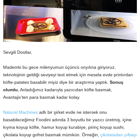
Sevgili Dostlar,
Mademki bu gece milenyumun üçüncü onyılına giriyoruz;
teknolojinin geldiği seviyeyi test etmek için mesela evde printırdan
köfte-patates basabilir miyiz diye bir araştırma yaptık.
Sonuç
olumlu.
Anladığımız kadarıyla yazıcıdan köfte basmak,
Avantajix’ten para basmak kadar kolay.
Natural Machines
adlı bir şirket evde ne istersek onu
basabileceğimiz Foodini adında 3 boyutlu bir yazıcı üretmiş, içine
kıyma koyup köfte, hamur koyup kurabiye, pirinç koyup sushi,
çikolata koyup gofret basmak mümkün. Örneğin,
çikolatadan yılbaşı