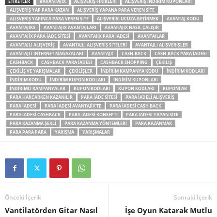
ETIKETLER
#AVANTAJIX
ALIŞVERIŞ FIKIRLERI
ALIŞVERIŞ INDIRIM KUPONLARI
ALIŞVERIŞ YAP PARA KAZAN
ALIŞVERIŞ YAPANA PARA VEREN SITE
ALIŞVERIŞ YAPINCA PARA VEREN SITE
ALIŞVERIŞI UCUZA GETIRMEK
AVANTAJ KODU
AVANTAJIKS
AVANTAJIX AVANTAJLARI
AVANTAJIX NASIL ÇALIŞIR
AVANTAJIX PARA IADE SITESI
AVANTAJIX PARA IADESI
AVANTAJLAR
AVANTAJLI ALIŞVERIŞ
AVANTAJLI ALIŞVERIŞ SITELERI
AVANTAJLI ALIŞVERIŞLER
AVANTAJLI INTERNET MAĞAZALARI
AVANTAJX
CASH-BACK
CASH-BACK PARA IADESI
CASHBACK
CASHBACK PARA IADESI
CASHBACK SHOPPING
ÇEKILIŞ
ÇEKILIŞ VE YARIŞMALAR
ÇEKILIŞLER
INDIRIM KAMPANYA KODU
INDIRIM KODLARI
INDIRIM KODU
INDIRIM KUPON KODLARI
INDIRIM KUPONLARI
INDIRIMLI KAMPANYALAR
KUPON KODLARI
KUPON KODLARI
KUPONLAR
PARA HARCARKEN KAZANILIR
PARA IADE SITESI
PARA IADELI ALIŞVERIŞ
PARA IADESI
PARA IADESI AVANTAJIX'TE
PARA IADESI CASH BACK
PARA IADESI CASHBACK
PARA IADESI KONSEPTI
PARA IADESI YAPAN SITE
PARA KAZANMA ŞEKLI
PARA KAZANMA YÖNTEMLERI
PARA KAZANMAK
PARA PARA PARA
YARIŞMA
YARIŞMALAR
Önceki İçerik
Sonraki İçerik
Vantilatörden Gitar Nasıl
İşe Oyun Katarak Mutlu